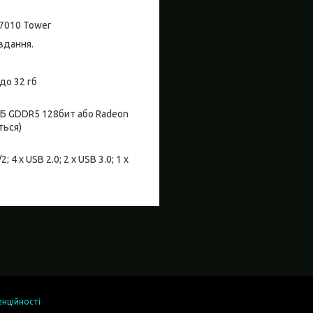
 7010 Tower
авдання.
до 32 гб
1ГБ GDDR5 128бит або Radeon
ться)
 4 x USB 2.0; 2 x USB 3.0; 1 x
енційності