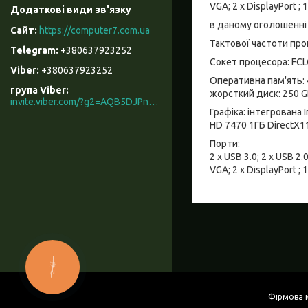
VGA; 2 x DisplayPort ; 1
в даному оголошенні 
https://computer7.com.ua
Тактової частоти проц
+380637923252
Сокет процесора: FCL
+380637923252
Оперативна пам'ять: 
група Viber
жорсткий диск: 250 G
invite.viber.com/?g2=AQB5DJPnzrcN900ZOqAAIKeKZKnYGX3WR%2F9%2B3M5x3mL7t066rkD2eNKyRhe%2BcU0t
Графіка: інтегрована
HD 7470 1ГБ DirectX1
Порти:
2 x USB 3.0; 2 x USB 2.
VGA; 2 x DisplayPort ; 1
КНОПКА
ЗВ'ЯЗКУ