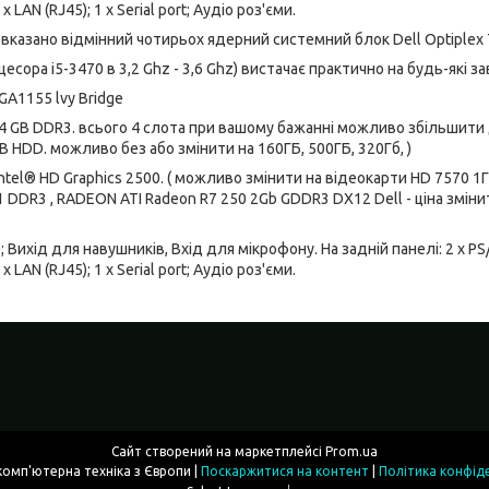
 x LAN (RJ45); 1 x Serial port; Аудіо роз'єми.
вказано відмінний чотирьох ядерний системний блок Dell Optiplex
есора i5-3470 в 3,2 Ghz - 3,6 Ghz) вистачає практично на будь-які з
GA1155 lvy Bridge
4 GB DDR3. всього 4 слота при вашому бажанні можливо збільшити 
B HDD. можливо без або змінити на 160ГБ, 500ГБ, 320Гб, )
 Intel® HD Graphics 2500. ( можливо змінити на відеокарти HD 7570 
1 DDR3 , RADEON ATI Radeon R7 250 2Gb GDDR3 DX12 Dell - ціна зміни
0; Вихід для навушників, Вхід для мікрофону. На задній панелі: 2 x PS/2;
 x LAN (RJ45); 1 x Serial port; Аудіо роз'єми.
Сайт створений на маркетплейсі
Prom.ua
Фірмова комп'ютерна техніка з Європи |
Поскаржитися на контент
|
Політика конфід