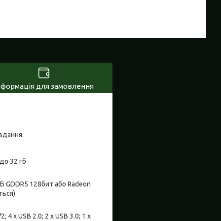
нформація для замовлення
авдання.
до 32 гб
1ГБ GDDR5 128бит або Radeon
ться)
 4 x USB 2.0; 2 x USB 3.0; 1 x