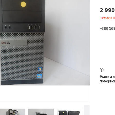
2 990
Немає в н
+380 (63
повернен