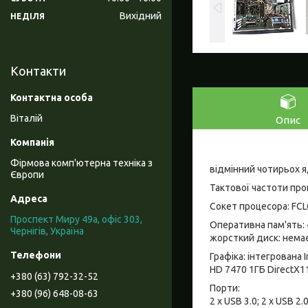
Вихідний
НЕДІЛЯ
Контакти
Віталій
Опис
Фірмова комп'ютерна техніка з
відмінний чотирьох я
Європи
Тактової частоти проц
Сокет процесора: FCL
Проспект Миру 49а, офіс 303,
Оперативна пам'ять: 
Чернігів, Україна
жорсткий диск: немає.
Графіка: інтегрована
HD 7470 1ГБ DirectX1
+380 (63) 792-32-52
Порти:
+380 (96) 648-08-63
2 x USB 3.0; 2 x USB 2.