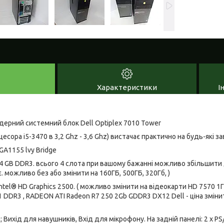
Характеристики
І
дерний системний блок Dell Optiplex 7010 Tower
есора i5-3470 в 3,2 Ghz - 3,6 Ghz) вистачає практично на будь-які з
GA1155 lvy Bridge
4 GB DDR3. всього 4 слота при вашому бажанні можливо збільшити 
 можливо без або змінити на 160ГБ, 500ГБ, 320Гб, )
 Intel® HD Graphics 2500. ( можливо змінити на відеокарти HD 7570 
1 DDR3 , RADEON ATI Radeon R7 250 2Gb GDDR3 DX12 Dell - ціна зміни
0; Вихід для навушників, Вхід для мікрофону. На задній панелі: 2 x PS/2;