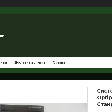
опи
акты
Доставка и оплата
Отзывы
Систе
Optip
Стан