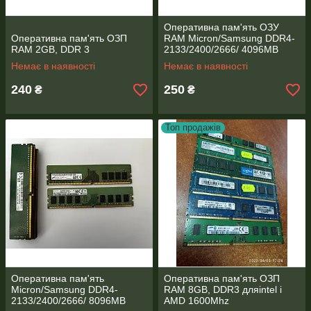
асинхронно, і зручні розміри.
Вибирайте підходящу модель і оформляйте замовлення.
Оперативна пам'ять ОЗУ
Оперативна пам'ять ОЗП
RAM Micron/Samsung DDR4-
Дуже швидко розбирають всі позиції зі складу.
RAM 2GB, DDR 3
2133/2400/2666/ 4096MB
(4GB)
Приємних покупок!
Немає в наявності
Немає в наявності
240
250
₴
₴
Топ продажів
Оперативна пам'ять
Оперативна пам'ять ОЗП
Micron/Samsung DDR4-
RAM 8GB, DDR3 дляintel і
2133/2400/2666/ 8096MB
AMD 1600Mhz