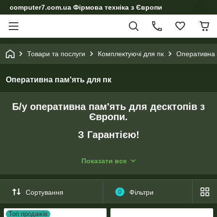
computer7.com.ua Фірмова техніка з Європи
Товари та послуги
Комплектуючі для пк
Оперативна 
Оперативна пам'ять для пк
Б/у оперативна пам'ять для десктопів з
Європи.
З Гарантією!
Оперативна пам'ять (коротко її записують в характеристиках
Показати все
ОЗП) – це мікросхема, яка не залежить від енергії і служить
для зберігання різних даних.
ОЗП є практично у всіх пристроях електроніки, тому що для
Сортування
0
Фільтри
якісної роботи потрібна можливість зберігання різної
інформації короткочасно або протягом тривалого періоду.
Топ продажів
Але для покупця ПК інтерес, перш за все, представляють