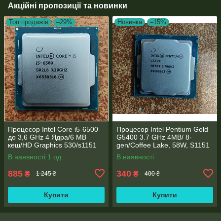
Акційні пропозиції та новинки
Топ продажів
–29%
Новинка
–15%
Процесор Intel Core i5-6500
Процесор Intel Pentium Gold
до 3,6 GHz 4 Ядра/6 MB
G5400 3.7 GHz 4MB/ 8-
кеш/HD Graphics 530/s1151
gen/Coffee Lake, 58W, S1151
В наявності 1 од.
В наявності
885
340
₴
₴
1 245 ₴
400 ₴
Купити
Купити