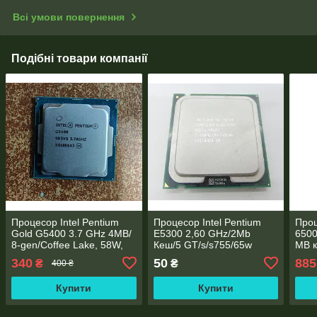
Всі умови повернення
Подібні товари компанії
Процесор Intel Pentium
Процесор Intel Pentium
Проц
Gold G5400 3.7 GHz 4MB/
E5300 2,60 GHz/2Mb
6500
8-gen/Coffee Lake, 58W,
Кеш/5 GT/s/s755/65w
MB к
S1151
530/
340
50
885
₴
₴
400 ₴
Купити
Купити