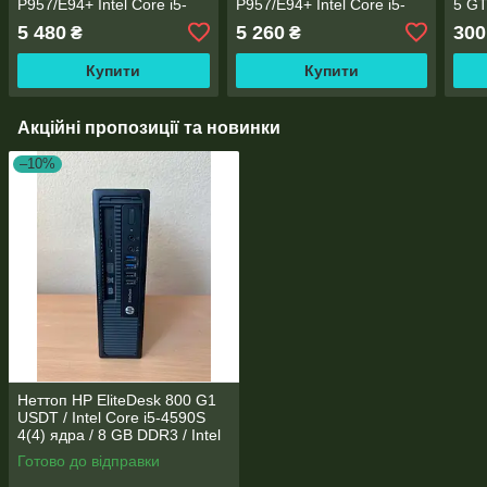
P957/E94+ Intel Core i5-
P957/E94+ Intel Core i5-
5 GT
6500/8 Gb DDR4/SSD 250
6500/8 Gb DDR4/SSD
/ s1
5 480
5 260
300
₴
₴
Gb NVME/socket 1151
256Gb/socket 1151
Купити
Купити
Акційні пропозиції та новинки
–10%
Неттоп HP EliteDesk 800 G1
USDT / Intel Core i5-4590S
4(4) ядра / 8 GB DDR3 / Intel
HD Graphics 4600
Готово до відправки