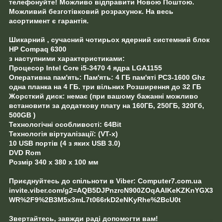
телефонуйте! Можливо відправити Новою Поштою.
Можливий безготівковий розрахунок. На весь
асортимент є гарантія.
Шикарний , сучасний чотирьох ядерний системний блок
HP Compaq 6300
з наступними характеристиками:
Процесор Intel Core i5-3470 4 ядра LGA1155
Оперативна пам'ять: Пам'ять: 4 ГБ пам'яті PC3-1600 Ghz
одна планка на 4 ГБ. три вільних Розширення до 32 ГБ
Жорсткий диск: немає (при вашому бажанні можливо
встановити за додаткову плату на 160ГБ, 250ГБ, 320Гб,
500GB )
Технологічні особливості: 64Bit
Технологія віртуалізації: (VT-x)
10 USB портів (4 з яких USB 3.0)
DVD Rom
Розмір 340 x 380 x 100 мм
Приєднуйтесь до спільноти в Viber: Computer7.com.ua
invite.viber.com/g2=AQB5DJPnzrcN900ZOqAAIKeKZKnYGX3
WR%2F9%2B3M5x3mL7t066rkD2eNKyRhe%2BcU0t
Звертайтесь, завжди раді допомогти вам!