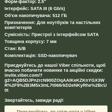
Форм-фактор: 2.5"
Інтерфейс: SATA III (6 Gb/s)
Об'єм накопичувача: 512 ГБ
Призначення: Для ноутбуків та настільних
комп'ютерів
Сумісність: Пристрої з інтерфейсом SATA
Товщина корпусу: 7 мм
Стан: Б/В
Комплектація: SSD-накопичувач
Приєднуйтесь до нашої Viber спільноти, щоб
вчасно побачити новинки та акційні скидки:
invite.viber.com/?
g2=AQB5DJPnzrcN900ZOqAAIKeKZKnYGX3W
R%2F9%2B3M5x3mL7t066rkD2eNKyRhe%2BcU
0t
Звертайтесь, завжди раді!
Приєднуйтесь до спільноти у Viber