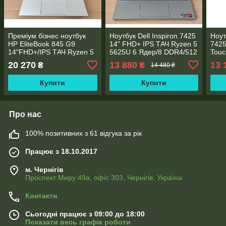
Преміум бізнес ноутбук
Ноутбук Dell Inspiron 7425
Ноут
HP EliteBook 845 G9
14" FHD+ IPS TАЧ Ryzen 5
7425
14"FHD+/IPS ТАЧ Ryzen 5
5625U 6 Ядер/8 DDR4/512
Touc
6600U 6 ядер/16 GB
SSD M.2/Radeon RX Vega
8GB 
20 270
13 880
13 
₴
₴
14 480 ₴
DDR5/512 SSD
7/Type-C PD
Rade
NVME/AMD Radeon
Купити
Купити
660M/Type-C PD
Про нас
100% позитивних з 61 відгука за рік
Працює з 18.10.2017
м. Чернігів
Проспект Миру 49а, офіс 303, Чернігів, Україна
Контакти
Сьогодні працює з 09:00 до 18:00
Показати весь графік роботи