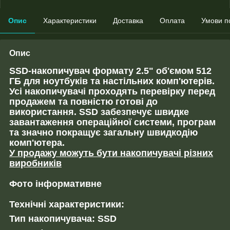
Опис
Характеристики
Доставка
Оплата
Умови п
Опис
SSD-накопичувач формату 2.5" об'ємом 512
ГБ для ноутбуків та настільних комп'ютерів.
Усі накопичувачі проходять перевірку перед
продажем та повністю готові до
використання. SSD забезпечує швидке
завантаження операційної системи, програм
та значно покращує загальну швидкодію
комп'ютера.
У продажу можуть бути накопичувачі різних
виробників
Фото інформативне
Технічні характеристики:
Тип накопичувача: SSD