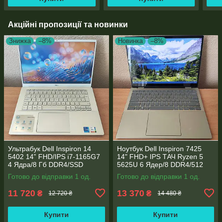
Акційні пропозиції та новинки
Знижка
–8%
Новинка
–8%
Ультрабук Dell Inspiron 14
Ноутбук Dell Inspiron 7425
5402 14” FHD/IPS i7-1165G7
14" FHD+ IPS TАЧ Ryzen 5
4 Ядра/8 Гб DDR4/SSD
5625U 6 Ядер/8 DDR4/512
512Gb/ Intel Iris Xe Graphics
SSD M.2/Radeon RX Vega
Готово до відправки 1 од.
Готово до відправки 1 од.
7/Type-C PD
11 720
13 370
₴
₴
12 720 ₴
14 480 ₴
Купити
Купити