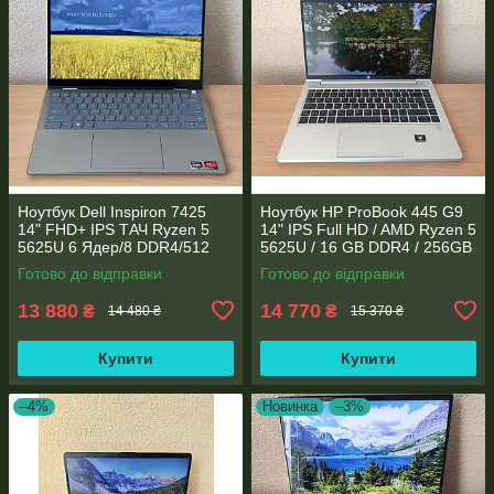
Ноутбук Dell Inspiron 7425
Ноутбук HP ProBook 445 G9
14" FHD+ IPS TАЧ Ryzen 5
14" IPS Full HD / AMD Ryzen 5
5625U 6 Ядер/8 DDR4/512
5625U / 16 GB DDR4 / 256GB
SSD M.2/Radeon RX Vega
SSD M.2 / AMD Radeon RX
Готово до відправки
Готово до відправки
7/Type-C PD
Vega 7 / WebCam
13 880
14 770
₴
₴
14 480 ₴
15 370 ₴
Купити
Купити
–4%
Новинка
–3%