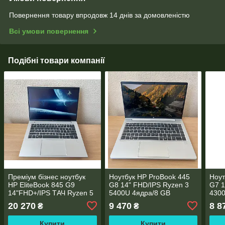
Повернення товару впродовж 14 днів за домовленістю
Всі умови повернення
Подібні товари компанії
Преміум бізнес ноутбук
Ноутбук HP ProBook 445
Ноут
HP EliteBook 845 G9
G8 14" FHD/IPS Ryzen 3
G7 1
14"FHD+/IPS ТАЧ Ryzen 5
5400U 4ядра/8 GB
4300
6600U 6 ядер/16 GB
DDR4/256GB SSD
DDR
20 270
9 470
8 8
₴
₴
DDR5/512 SSD
M.2/AMD Radeon RX Vega
M.2
NVME/AMD Radeon
6/WebCam
5/W
Купити
Купити
660M/Type-C PD