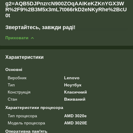
g2=AQB5DJPnzrcN900ZOqAAIKeKZKnYGX3W
R%2F9%2B3M5x3mL7t066rkD2eNKyRhe%2BcU
0t
Звертайтесь, завжди раді!
Приховати
Характеристики
Основні
Виробник
Lenovo
Тип
Ноутбук
Конструкція
Класичний
Стан
Вживаний
Характеристики процесора
Тип процесора
AMD 3020e
Модель процесора
AMD 3020E
Оперативна пам'ять