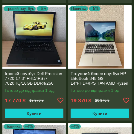
Ігровий ноутбук
–6%
Новинка
–5%
Ігровий ноутбук Dell Precision
Потужний бізнес ноутбук HP
7720 17.3" FHD/IPS i7-
EliteBook 845 G9
7820HQ/16GB DDR4/256
14"FHD+/IPS ТАЧ AMD Ryzen
SSD/NVIDIA Quadro P4000
5 6600U 6 ядер/16 DDR5/512
Готово до відправки 1 од.
Готово до відправки 1 од.
8GB
SSD NVME/AMD Radeon
660M
17 770
19 370
₴
₴
18 870 ₴
20 370 ₴
Купити
Купити
Новинка
–4%
–4%