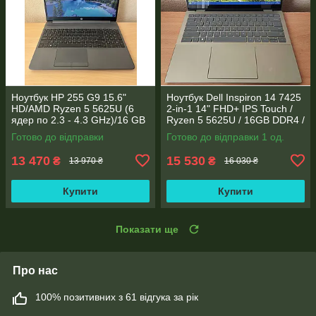
Ноутбук HP 255 G9 15.6"
Ноутбук Dell Inspiron 14 7425
HD/AMD Ryzen 5 5625U (6
2-in-1 14" FHD+ IPS Touch /
ядер по 2.3 - 4.3 GHz)/16 GB
Ryzen 5 5625U / 16GB DDR4 /
DDR4/256GB SSD M.2/AMD
512GB SSD / Radeon Vega 7 /
Готово до відправки
Готово до відправки 1 од.
Radeon Vega 7/Web
WebCam
13 470
15 530
₴
₴
13 970 ₴
16 030 ₴
Купити
Купити
Показати ще
Про нас
100% позитивних з 61 відгука за рік