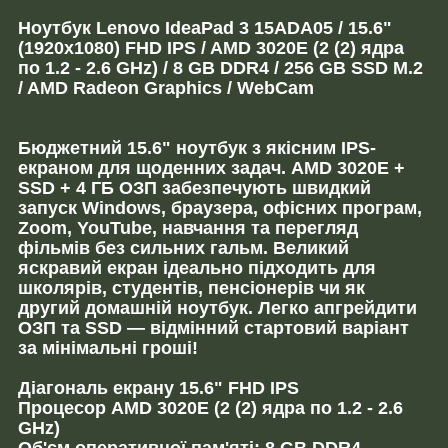
Ноутбук Lenovo IdeaPad 3 15ADA05 / 15.6"
(1920x1080) FHD IPS / AMD 3020E (2 (2) ядра
по 1.2 - 2.6 GHz) / 8 GB DDR4 / 256 GB SSD M.2
/ AMD Radeon Graphics / WebCam
Бюджетний 15.6" ноутбук з якісним IPS-
екраном для щоденних задач. AMD 3020E +
SSD + 4 ГБ ОЗП забезпечують швидкий
запуск Windows, браузера, офісних програм,
Zoom, YouTube, навчання та перегляд
фільмів без сильних гальм. Великий
яскравий екран ідеально підходить для
школярів, студентів, пенсіонерів чи як
другий домашній ноутбук. Легко апгрейдити
ОЗП та SSD — відмінний стартовий варіант
за мінімальні гроші!
Діагональ екрану 15.6" FHD IPS
Процесор AMD 3020E (2 (2) ядра по 1.2 - 2.6
GHz)
Об'єм оперативної пам'яті: 8 GB DDR4