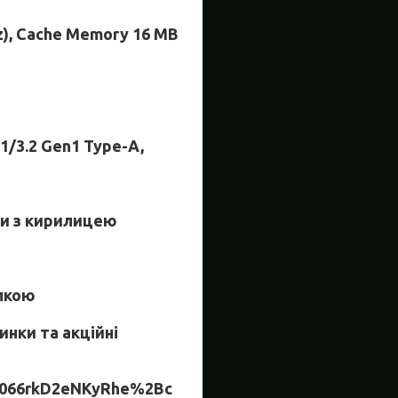
Hz), Cache Memory 16 MB
.1/3.2 Gen1 Type-A,
ри з кирилицею
упкою
инки та акційні
066rkD2eNKyRhe%2Bc