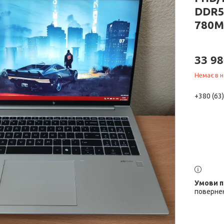
DDR5
780M
33 98
Немає в н
+380 (63
повернен