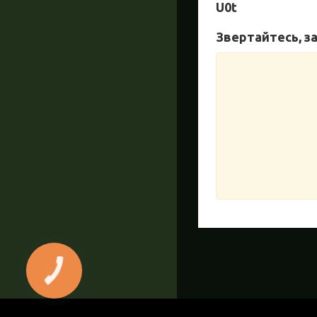
U0t
Звертайтесь, з