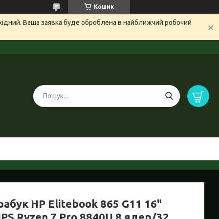
Кошик
ихідний. Ваша заявка буде оброблена в найближчий робочий
абук HP Elitebook 865 G11 16"
PS Ryzen 7 Pro 8840U 8 ядер/32