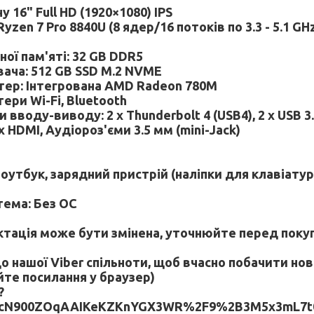
 16" Full HD (1920×1080) IPS
yzen 7 Pro 8840U (8 ядер/16 потоків по 3.3 - 5.1 G
ої пам'яті: 32 GB DDR5
вача: 512 GB SSD M.2 NVME
тер: Інтегрована AMD Radeon 780M
ри Wi-Fi, Bluetooth
 вводу-виводу: 2 x Thunderbolt 4 (USB4), 2 x USB 3
x HDMI, Аудіороз'єми 3.5 мм (mini-Jack)
оутбук, зарядний пристрій (наліпки для клавіату
тема: Без ОС
ктація може бути змінена, уточнюйте перед пок
 нашої Viber спільноти, щоб вчасно побачити нов
йте посилання у браузер)
?
rcN900ZOqAAIKeKZKnYGX3WR%2F9%2B3M5x3mL7t