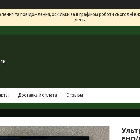
ення та повідомлення, оскільки за її графіком роботи сьогодні в
день.
опи
акты
Доставка и оплата
Отзывы
Ультр
FHD/I