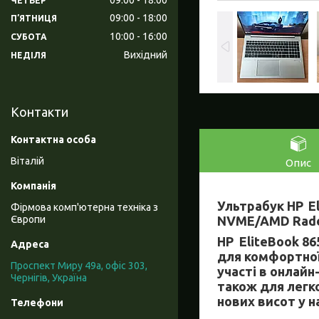
ЧЕТВЕР
09:00
18:00
ПʼЯТНИЦЯ
10:00
16:00
СУБОТА
Вихідний
НЕДІЛЯ
Контакти
Віталій
Опис
Ультрабук HP
E
Фірмова комп'ютерна техніка з
NVME/AMD Rad
Європи
HP
EliteBook 86
для комфортної
Проспект Миру 49а, офіс 303,
участі в онлай
Чернігів, Україна
також для легк
нових висот у на