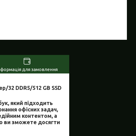
нформація для замовлення
ядер/32 DDR5/512 GB SSD
бук, який підходить
онання офісних задач,
едійним контентом, а
ою ви зможете досягти