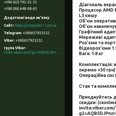
+380 (63) 792-32-52
Діагональ екрану
+380 (96) 648-08-63
Процесор
AMD R
L3 кешу
Об'єм оперативн
https://computer7.com.ua
Об'єм накопичу
Графічний адап
+380637923252
Мережеві адапте
+380637923252
Роз'єми та порти
Відеороз'єми 1 
група Viber
invite.viber.com/?g2=AQB5DJPnzrcN900ZOqAAIKeKZKnYGX3WR%2F9%2B3M5x3mL7t066rkD2eNKyRhe%2BcU0t
Вага: 1.8 кг
Комплектація: н
окремо +50 грн)
Операційна сис
Стан та компле
Приєднуйтесь до
скидки: (скопію
invite.viber.com/
g2=AQB5DJPnz