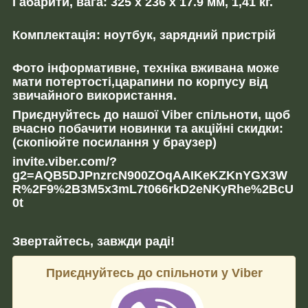
Габарити, вага: 325 x 236 x 17.9 мм, 1,41 кг.
Комплектація: ноутбук, зарядний пристрій
Фото інформативне, техніка вживана може
мати потертості,царапини по корпусу від
звичайного використання.
Приєднуйтесь до нашої Viber спільноти, щоб
вчасно побачити новинки та акційні скидки:
(скопіюйте посилання у браузер)
invite.viber.com/?
g2=AQB5DJPnzrcN900ZOqAAIKeKZKnYGX3W
R%2F9%2B3M5x3mL7t066rkD2eNKyRhe%2BcU
0t
Звертайтесь, завжди раді!
Приєднуйтесь до спільноти у Viber