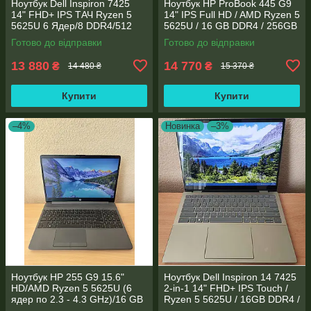
Ноутбук Dell Inspiron 7425
Ноутбук HP ProBook 445 G9
14" FHD+ IPS TАЧ Ryzen 5
14" IPS Full HD / AMD Ryzen 5
5625U 6 Ядер/8 DDR4/512
5625U / 16 GB DDR4 / 256GB
SSD M.2/Radeon RX Vega
SSD M.2 / AMD Radeon RX
Готово до відправки
Готово до відправки
7/Type-C PD
Vega 7 / WebCam
13 880
14 770
₴
₴
14 480 ₴
15 370 ₴
Купити
Купити
–4%
Новинка
–3%
Ноутбук HP 255 G9 15.6"
Ноутбук Dell Inspiron 14 7425
HD/AMD Ryzen 5 5625U (6
2-in-1 14" FHD+ IPS Touch /
ядер по 2.3 - 4.3 GHz)/16 GB
Ryzen 5 5625U / 16GB DDR4 /
DDR4/256GB SSD M.2/AMD
512GB SSD / Radeon Vega 7 /