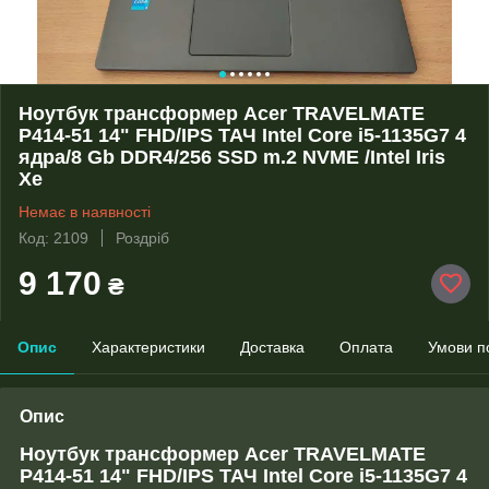
Ноутбук трансформер Acer TRAVELMATE
P414-51 14" FHD/IPS ТАЧ Intel Core i5-1135G7 4
ядра/8 Gb DDR4/256 SSD m.2 NVME /Intel Iris
Xe
Немає в наявності
Код: 2109
Роздріб
9 170
₴
Опис
Характеристики
Доставка
Оплата
Умови п
Опис
Ноутбук трансформер Acer
TRAVELMATE
P414-51 14" FHD/IPS ТАЧ
Intel Core i5-1135G7 4