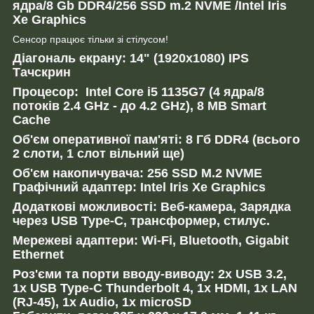
ядра/8 Gb DDR4/256 SSD m.2 NVME /Intel Iris
Xe Graphics
Сенсор працює тільки зі стілусом!
Діагональ екрану: 14" (1920x1080) IPS
Тачскрин
Процесор: Intel Core i5 1135G7 (4 ядра/8
потоків 2.4 GHz - до 4.2 GHz), 8 MB Smart
Cache
Об'єм оперативної пам'яті: 8 Гб DDR4 (всього
2 слоти, 1 слот вільний ще)
Об'єм накопичувача: 256 SSD M.2 NVME
Графічний адаптер: Intel Iris Xe Graphics
Додаткові можливості: Веб-камера, Зарядка
через USB Type-C, трансформер, стилус.
Мережеві адаптери: Wi-Fi, Bluetooth, Gigabit
Ethernet
Роз'єми та порти вводу-виводу: 2x USB 3.2,
1x USB Type-C Thunderbolt 4, 1x HDMI, 1x LAN
(RJ-45), 1x Audio, 1x microSD