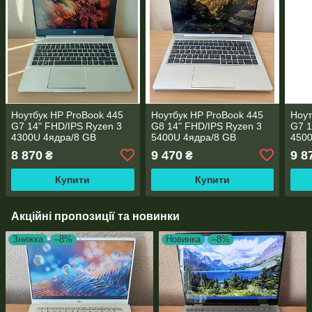
Ноутбук HP ProBook 445
Ноутбук HP ProBook 445
Ноут
G7 14" FHD/IPS Ryzen 3
G8 14" FHD/IPS Ryzen 3
G7 1
4300U 4ядра/8 GB
5400U 4ядра/8 GB
4500
DDR4/256GB SSD
DDR4/256GB SSD
DDR
8 870
9 470
9 8
₴
₴
M.2/AMD Radeon RX Vega
M.2/AMD Radeon RX Vega
M.2
5/WebCam
6/WebCam
6/W
Купити
Купити
Акційні пропозиції та новинки
Знижка
–8%
Новинка
–8%