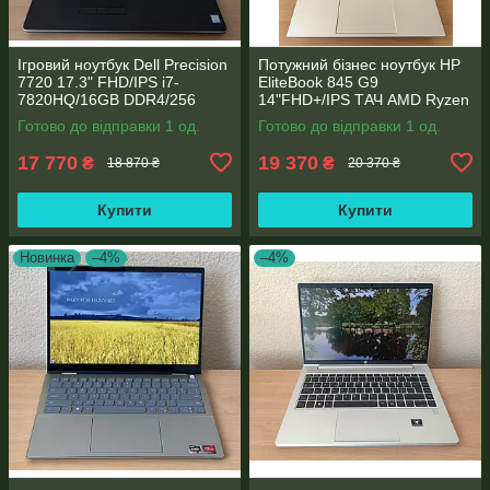
Ігровий ноутбук Dell Precision
Потужний бізнес ноутбук HP
7720 17.3" FHD/IPS i7-
EliteBook 845 G9
7820HQ/16GB DDR4/256
14"FHD+/IPS ТАЧ AMD Ryzen
SSD/NVIDIA Quadro P4000
5 6600U 6 ядер/16 DDR5/512
Готово до відправки 1 од.
Готово до відправки 1 од.
8GB
SSD NVME/AMD Radeon
660M
17 770
19 370
₴
₴
18 870 ₴
20 370 ₴
Купити
Купити
Новинка
–4%
–4%