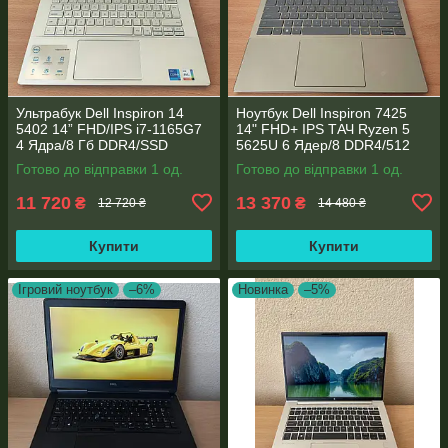
Ультрабук Dell Inspiron 14
Ноутбук Dell Inspiron 7425
5402 14” FHD/IPS i7-1165G7
14" FHD+ IPS TАЧ Ryzen 5
4 Ядра/8 Гб DDR4/SSD
5625U 6 Ядер/8 DDR4/512
512Gb/ Intel Iris Xe Graphics
SSD M.2/Radeon RX Vega
Готово до відправки 1 од.
Готово до відправки 1 од.
7/Type-C PD
11 720
13 370
₴
₴
12 720 ₴
14 480 ₴
Купити
Купити
Ігровий ноутбук
–6%
Новинка
–5%