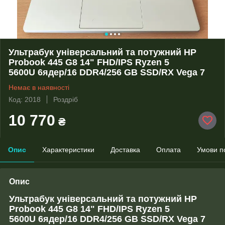
Ультрабук універсальний та потужний HP
Probook 445 G8 14" FHD/IPS Ryzen 5
5600U 6ядер/16 DDR4/256 GB SSD/RX Vega 7
Немає в наявності
Код: 2018
Роздріб
10 770
₴
Опис
Характеристики
Доставка
Оплата
Умови п
Опис
Ультрабук універсальний та потужний HP
Probook 445 G8 14" FHD/IPS
Ryzen 5
5600U
6ядер/16 DDR4/
256 GB SSD
/RX Vega 7