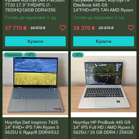
7720 17.3" FHD/IPS i7-
EliteBook 845 G9
7820HQ/16GB DDR4/256
14"FHD+/IPS ТАЧ AMD Ryzen
SSD/NVIDIA Quadro P4000
5 6600U 6 ядер/16 DDR5/512
Готово до відправки 1 од.
Готово до відправки 1 од.
8GB
SSD NVME/AMD Radeon
660M
17 770
19 370
₴
₴
18 870 ₴
20 370 ₴
Купити
Купити
Новинка
–4%
–4%
Ноутбук Dell Inspiron 7425
Ноутбук HP ProBook 445 G9
14" FHD+ IPS TАЧ Ryzen 5
14" IPS Full HD / AMD Ryzen 5
5625U 6 Ядер/8 DDR4/512
5625U / 16 GB DDR4 / 256GB
SSD M.2/Radeon RX Vega
SSD M.2 / AMD Radeon RX