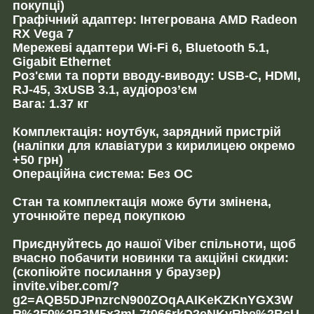
покупці)
Графічний адаптер: Інтегрована AMD Radeon
RX Vega 7
Мережеві адаптери Wi-Fi 6, Bluetooth 5.1,
Gigabit Ethernet
Роз'єми та порти вводу-виводу: USB-C, HDMI,
RJ-45, 3xUSB 3.1, аудіороз’єм
Вага: 1.37 кг
Комплектація: ноутбук, зарядний пристрій
(наліпки для клавіатури з кирилицею окремо
+50 грн)
Операційна система: Без ОС
Стан та комплектація може бути змінена,
уточнюйте перед покупкою
Приєднуйтесь до нашої Viber спільноти, щоб
вчасно побачити новинки та акційні скидки:
(скопіюйте посилання у браузер)
invite.viber.com/?
g2=AQB5DJPnzrcN900ZOqAAIKeKZKnYGX3W
R%2F9%2B3M5x3mL7t066rkD2eNKyRhe%2BcU