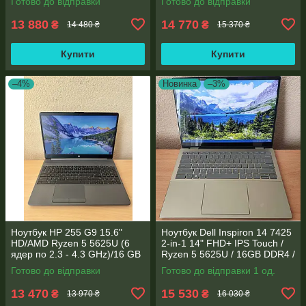
Готово до відправки
Готово до відправки
7/Type-C PD
Vega 7 / WebCam
13 880
14 770
₴
₴
14 480 ₴
15 370 ₴
Купити
Купити
–4%
Новинка
–3%
Ноутбук HP 255 G9 15.6"
Ноутбук Dell Inspiron 14 7425
HD/AMD Ryzen 5 5625U (6
2-in-1 14" FHD+ IPS Touch /
ядер по 2.3 - 4.3 GHz)/16 GB
Ryzen 5 5625U / 16GB DDR4 /
DDR4/256GB SSD M.2/AMD
512GB SSD / Radeon Vega 7 /
Готово до відправки
Готово до відправки 1 од.
Radeon Vega 7/Web
WebCam
13 470
15 530
₴
₴
13 970 ₴
16 030 ₴