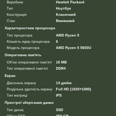
Виробник
Hewlett Packard
Тип
Ноутбук
Конструкція
Класичний
Стан
Вживаний
Характеристики процесора
Тип процесора
AMD Ryzen 5
Кількість ядер процесора
6
Модель процесора
AMD Ryzen 5 5600U
Оперативна пам'ять
Об'єм оперативної пам'яті
16 MB
Тип оперативної пам'яті
DDR4
Екран
Діагональ екрану
14 дюйм
Роздільна здатність екрану
Full HD (1920×1080)
Тип матриці
IPS
Пристрої зберігання даних
Тип диска
SSD
Об'єм SSD
256 GB