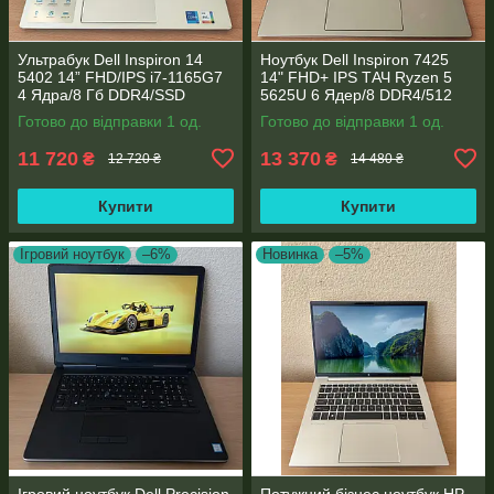
Ультрабук Dell Inspiron 14
Ноутбук Dell Inspiron 7425
5402 14” FHD/IPS i7-1165G7
14" FHD+ IPS TАЧ Ryzen 5
4 Ядра/8 Гб DDR4/SSD
5625U 6 Ядер/8 DDR4/512
512Gb/ Intel Iris Xe Graphics
SSD M.2/Radeon RX Vega
Готово до відправки 1 од.
Готово до відправки 1 од.
7/Type-C PD
11 720
13 370
₴
₴
12 720 ₴
14 480 ₴
Купити
Купити
Ігровий ноутбук
–6%
Новинка
–5%
Ігровий ноутбук Dell Precision
Потужний бізнес ноутбук HP