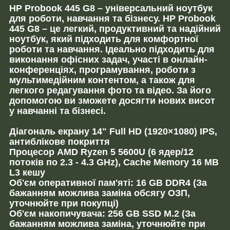
HP Probook 445 G8 – універсальний ноутбук
для роботи, навчання та бізнесу. HP Probook
445 G8 – це легкий, продуктивний та надійний
ноутбук, який підходить для комфортної
роботи та навчання. Ідеально підходить для
виконання офісних задач, участі в онлайн-
конференціях, програмування, роботи з
мультимедійним контентом, а також для
легкого редагування фото та відео. За його
допомогою ви зможете досягти нових висот
у навчанні та бізнесі.
Діагональ екрану 14" Full HD (1920×1080) IPS,
антиблікове покриття
Процесор AMD Ryzen 5 5600U (6 ядер/12
потоків по 2.3 - 4.3 GHz), Cache Memory 16 MB
L3 кешу
Об'єм оперативної пам'яті: 16 GB DDR4 (За
бажанням можлива заміна обсягу ОЗП,
уточнюйте при покупці)
Об'єм накопичувача: 256 GB SSD M.2 (За
бажанням можлива заміна, уточнюйте при