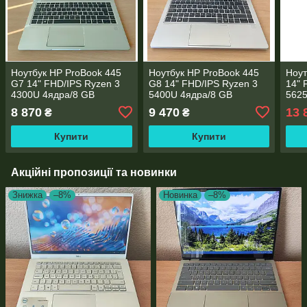
Ноутбук HP ProBook 445
Ноутбук HP ProBook 445
Ноут
G7 14" FHD/IPS Ryzen 3
G8 14" FHD/IPS Ryzen 3
14" 
4300U 4ядра/8 GB
5400U 4ядра/8 GB
5625
DDR4/256GB SSD
DDR4/256GB SSD
SSD 
8 870
9 470
13 
₴
₴
M.2/AMD Radeon RX Vega
M.2/AMD Radeon RX Vega
7/Ty
5/WebCam
6/WebCam
Купити
Купити
Акційні пропозиції та новинки
Знижка
–8%
Новинка
–8%