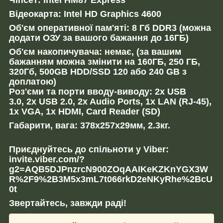
Відеокарта: Intel HD Graphics 4600
Об'єм оперативної пам'яті: 8 Гб DDR3 (можна
додати ОЗУ за вашого бажання до 16ГБ)
Об'єм накопичувача: немає, (за вашим
бажанням можна змінити на 160ГБ, 250 ГБ,
320Гб, 500GB HDD/SSD 120 або 240 GB з
доплатою)
Роз'єми та порти вводу-виводу: 2x USB
3.0, 2x USB 2.0, 2x Audio Ports, 1x LAN (RJ-45),
1x VGA, 1x HDMI, Card Reader (SD)
Габарити, вага: 378x257x29мм, 2.3кг.
Приєднуйтесь до спільноти у Viber:
invite.viber.com/?
g2=AQB5DJPnzrcN900ZOqAAIKeKZKnYGX3W
R%2F9%2B3M5x3mL7t066rkD2eNKyRhe%2BcU
0t
Звертайтесь, завжди раді!