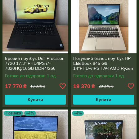
Ігровий ноутбук Dell Precision
Потужний бізнес ноутбук HP
7720 17.3" FHD/IPS i7-
EliteBook 845 G9
7820HQ/16GB DDR4/256
14"FHD+/IPS ТАЧ AMD Ryzen
SSD/NVIDIA Quadro P4000
5 6600U 6 ядер/16 DDR5/512
Готово до відправки 1 од.
Готово до відправки 1 од.
8GB
SSD NVME/AMD Radeon
660M
17 770
19 370
₴
₴
18 870 ₴
20 370 ₴
Купити
Купити
Новинка
–4%
–4%