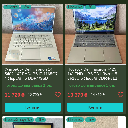
Знижка
–8%
Новинка
–8%
Ультрабук Dell Inspiron 14
Ноутбук Dell Inspiron 7425
5402 14” FHD/IPS i7-1165G7
14" FHD+ IPS TАЧ Ryzen 5
4 Ядра/8 Гб DDR4/SSD
5625U 6 Ядер/8 DDR4/512
512Gb/ Intel Iris Xe Graphics
SSD M.2/Radeon RX Vega
Готово до відправки 1 од.
Готово до відправки 1 од.
7/Type-C PD
11 720
13 370
₴
₴
12 720 ₴
14 480 ₴
Купити
Купити
Ігровий ноутбук
–6%
Новинка
–5%