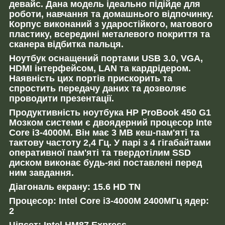
девайс. Дана модель ідеально підійде для
роботи, навчання та домашнього відпочинку.
Корпус виконаний з ударостійкого, матового
пластику, всередині металевого покриття та
сканера відбитка пальця.
Ноутбук оснащений портами USB 3.0, VGA,
HDMI інтерфейсом, LAN та кардрідером.
Наявність цих портів прискорить та
спростить передачу даних та дозволяє
проводити презентації.
Продуктивність ноутбука HP ProBook 450 G1
Мозком системи є двоядерний процесор Inte
Core i3-4000M. Він має 3 MB кеш-пам'яті та
тактову частоту 2,4 Гц. У парі з 4 гігабайтами
оперативної пам'яті та твердотілим SSD
диском виконає будь-які поставлені перед
ним завдання.
Діагональ екрану: 15.6 HD TN
Процесор: Intel Core i3-4000M 2400МГц ядер:
2
Чіпсет: Intel HM87 Express