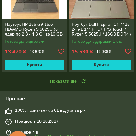
Ноутбук HP 255 G9 15.6"
Ноутбук Dell Inspiron 14 7425
HD/AMD Ryzen 5 5625U (6
2-in-1 14" FHD+ IPS Touch /
ядер по 2.3 - 4.3 GHz)/16 GB
Ryzen 5 5625U / 16GB DDR4 /
DDR4/256GB SSD M.2/AMD
512GB SSD / Radeon Vega 7 /
Готово до відправки
Готово до відправки 1 од.
Radeon Vega 7/Web
WebCam
13 470
15 530
₴
₴
13 970 ₴
16 030 ₴
Купити
Купити
Показати ще
Про нас
100% позитивних з 61 відгука за рік
Працює з 18.10.2017
м. Чернігів