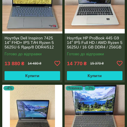
Ноутбук Dell Inspiron 7425
Ноутбук HP ProBook 445 G9
14" FHD+ IPS TАЧ Ryzen 5
14" IPS Full HD / AMD Ryzen 5
5625U 6 Ядер/8 DDR4/512
5625U / 16 GB DDR4 / 256GB
SSD M.2/Radeon RX Vega
SSD M.2 / AMD Radeon RX
Готово до відправки
Готово до відправки
7/Type-C PD
Vega 7 / WebCam
13 880
14 770
₴
₴
14 480 ₴
15 370 ₴
Купити
Купити
–4%
Новинка
–3%