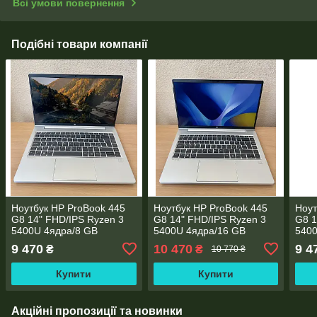
Всі умови повернення
Подібні товари компанії
Ноутбук HP ProBook 445
Ноутбук HP ProBook 445
Ноут
G8 14" FHD/IPS Ryzen 3
G8 14" FHD/IPS Ryzen 3
G8 1
5400U 4ядра/8 GB
5400U 4ядра/16 GB
5400
DDR4/256GB SSD
DDR4/256GB SSD
DDR
9 470
10 470
9 4
₴
₴
10 770 ₴
M.2/AMD Radeon RX Vega
M.2/AMD Radeon RX Vega
M.2
6/WebCam
6/WebCam
6/W
Купити
Купити
Акційні пропозиції та новинки