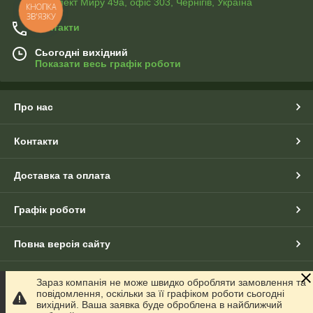
Проспект Миру 49а, офіс 303, Чернігів, Україна
КНОПКА
ЗВ'ЯЗКУ
Контакти
Сьогодні вихідний
Показати весь графік роботи
Про нас
Контакти
Доставка та оплата
Графік роботи
Повна версія сайту
Сайт створено на маркетплейсі
Prom.ua
Зараз компанія не може швидко обробляти замовлення та
повідомлення, оскільки за її графіком роботи сьогодні
вихідний. Ваша заявка буде оброблена в найближчий
Політика конфіденційності