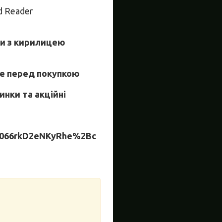
rd Reader
ри з кирилицею
те перед покупкою
инки та акційні
066rkD2eNKyRhe%2Bc