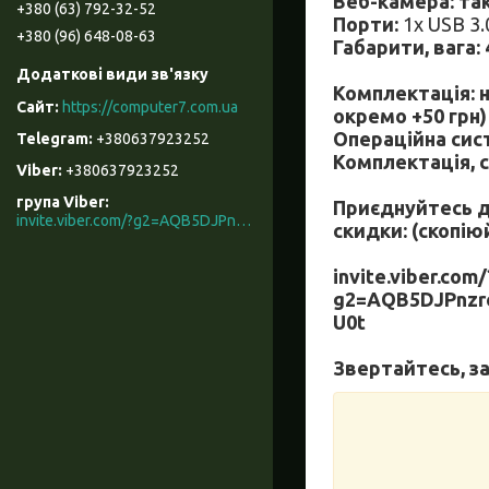
Веб-камера: та
+380 (63) 792-32-52
Порти:
1x USB 3.
+380 (96) 648-08-63
Габарити, вага: 4
Комплектація: н
https://computer7.com.ua
окремо +50 грн)
Операційна сис
+380637923252
Комплектація, 
+380637923252
група Viber
Приєднуйтесь до
invite.viber.com/?g2=AQB5DJPnzrcN900ZOqAAIKeKZKnYGX3WR%2F9%2B3M5x3mL7t066rkD2eNKyRhe%2BcU0t
скидки: (скопію
invite.viber.com/
g2=AQB5DJPnz
U0t
Звертайтесь, з