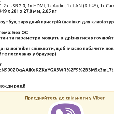
к
0, 2x USB 2.0, 1x HDMI, 1x Audio, 1x LAN (RJ-45), 1x Ca
19 x 281 x 27,8 мм, 2.85 кг
оутбук, зарядний пристрій (наліпки для клавіату
тема: Без ОС
стан та параметри можуть відрізнятися уточнюй
 нашої Viber спільноти, щоб вчасно побачити нов
йте посилання у браузер)
?
rcN900ZOqAAIKeKZKnYGX3WR%2F9%2B3M5x3mL7t
авжди раді!
Приєднуйтесь до спільноти у Viber