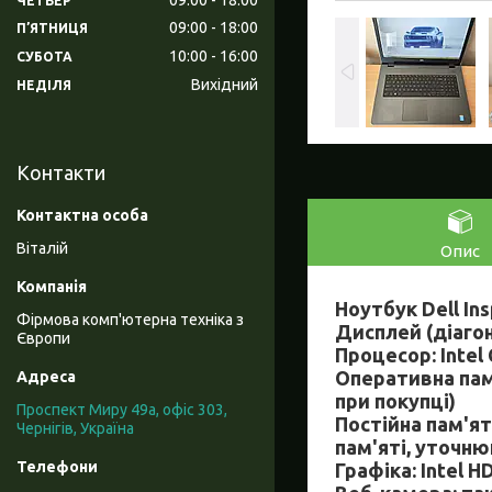
ЧЕТВЕР
09:00
18:00
ПʼЯТНИЦЯ
10:00
16:00
СУБОТА
Вихідний
НЕДІЛЯ
Контакти
Віталій
Опис
Ноутбук Dell In
Фірмова комп'ютерна техніка з
Дисплей (діагон
Європи
Процесор: Intel 
Оперативна пам
при покупці)
Проспект Миру 49а, офіс 303,
Постійна пам'ят
Чернігів, Україна
пам'яті, уточню
Графіка:
Intel H