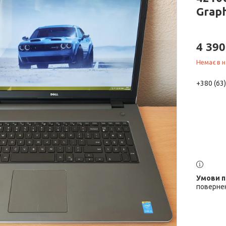
Graph
4 390
Немає в н
+380 (63
повернен