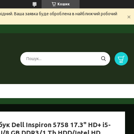
Кошик
ихідний. Ваша заявка буде оброблена в найближчий робочий
ук Dell Inspiron 5758 17.3" HD+ i5-
U/8 GB DDR3/1 Tb HDD/Intel HD