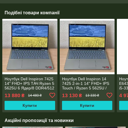
Подібні товари компанії
Ноутбук Dell Inspiron 7425
Ноутбук Dell Inspiron 14
Ноут
14" FHD+ IPS TАЧ Ryzen 5
7425 2-in-1 14" FHD+ IPS
E643
5625U 6 Ядер/8 DDR4/512
Touch / Ryzen 5 5625U /
i5-3
SSD M.2/Radeon RX Vega
8GB DDR4 / 256GB SSD /
256
13 880
13 130
4 9
₴
₴
14 480 ₴
13 330 ₴
7/Type-C PD
Radeon Vega 7
Купити
Купити
Акційні пропозиції та новинки