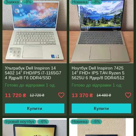
Знижка
–8%
Новинка
–8%
Ультрабук Dell Inspiron 14
Ноутбук Dell Inspiron 7425
5402 14” FHD/IPS i7-1165G7
14" FHD+ IPS TАЧ Ryzen 5
4 Ядра/8 Гб DDR4/SSD
5625U 6 Ядер/8 DDR4/512
512Gb/ Intel Iris Xe Graphics
SSD M.2/Radeon RX Vega
Готово до відправки 1 од.
Готово до відправки 1 од.
7/Type-C PD
11 720
13 370
₴
₴
12 720 ₴
14 480 ₴
Купити
Купити
Ігровий ноутбук
–6%
Новинка
–5%