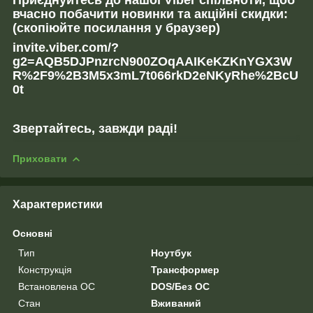
вчасно побачити новинки та акційні скидки:
(скопіюйте посилання у браузер)
invite.viber.com/?
g2=AQB5DJPnzrcN900ZOqAAIKeKZKnYGX3W
R%2F9%2B3M5x3mL7t066rkD2eNKyRhe%2BcU
0t
Звертайтесь, завжди раді!
Приховати
Характеристики
Основні
Тип
Ноутбук
Конструкція
Трансформер
Встановлена ОС
DOS/Без ОС
Стан
Вживаний