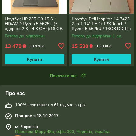
Ноутбук HP 255 G9 15.6"
Ноутбук Dell Inspiron 14 7425
HD/AMD Ryzen 5 5625U (6
2-in-1 14" FHD+ IPS Touch /
ядер по 2.3 - 4.3 GHz)/16 GB
Ryzen 5 5625U / 16GB DDR4 /
DDR4/256GB SSD M.2/AMD
512GB SSD / Radeon Vega 7 /
Готово до відправки
Готово до відправки 1 од.
Radeon Vega 7/Web
WebCam
13 470
15 530
₴
₴
13 970 ₴
16 030 ₴
Купити
Купити
Показати ще
Про нас
100% позитивних з 61 відгука за рік
Працює з 18.10.2017
м. Чернігів
Проспект Миру 49а, офіс 303, Чернігів, Україна