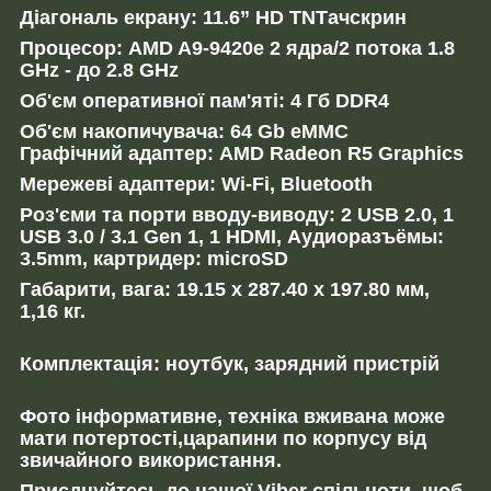
Діагональ екрану: 11.6” HD TNТачскрин
Процесор: AMD A9-9420e 2 ядра/2 потока 1.8
GHz - до 2.8 GHz
Об'єм оперативної пам'яті: 4 Гб DDR4
Об'єм накопичувача: 64 Gb eMMC
Графічний адаптер:
AMD Radeon R5 Graphics
Мережеві адаптери: Wi-Fi, Bluetooth
Роз'єми та порти вводу-виводу: 2 USB 2.0, 1
USB 3.0 / 3.1 Gen 1, 1 HDMI, Аудиоразъёмы:
3.5mm, картридер: microSD
Габарити, вага: 19.15 x 287.40 x 197.80 мм,
1,16 кг.
Комплектація: ноутбук, зарядний пристрій
Фото інформативне, техніка вживана може
мати потертості,царапини по корпусу від
звичайного використання.
Приєднуйтесь до нашої Viber спільноти, щоб