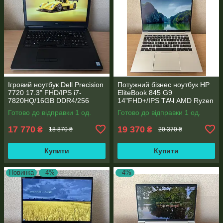
Ігровий ноутбук Dell Precision
Потужний бізнес ноутбук HP
7720 17.3" FHD/IPS i7-
EliteBook 845 G9
7820HQ/16GB DDR4/256
14"FHD+/IPS ТАЧ AMD Ryzen
SSD/NVIDIA Quadro P4000
5 6600U 6 ядер/16 DDR5/512
Готово до відправки 1 од.
Готово до відправки 1 од.
8GB
SSD NVME/AMD Radeon
660M
17 770
19 370
₴
₴
18 870 ₴
20 370 ₴
Купити
Купити
Новинка
–4%
–4%