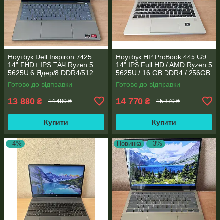
Ноутбук Dell Inspiron 7425
Ноутбук HP ProBook 445 G9
14" FHD+ IPS TАЧ Ryzen 5
14" IPS Full HD / AMD Ryzen 5
5625U 6 Ядер/8 DDR4/512
5625U / 16 GB DDR4 / 256GB
SSD M.2/Radeon RX Vega
SSD M.2 / AMD Radeon RX
Готово до відправки
Готово до відправки
7/Type-C PD
Vega 7 / WebCam
13 880
14 770
₴
₴
14 480 ₴
15 370 ₴
Купити
Купити
–4%
Новинка
–3%