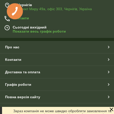
м. Чернігів
Проспект Миру 49а, офіс 303, Чернігів, Україна
Контакти
Сьогодні вихідний
Показати весь графік роботи
Про нас
Контакти
Доставка та оплата
Графік роботи
Повна версія сайту
Сайт створено на маркетплейсі
Prom.ua
Зараз компанія не може швидко обробляти замовлення та