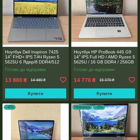
Ноутбук Dell Inspiron 7425
Ноутбук HP ProBook 445 G9
14" FHD+ IPS TАЧ Ryzen 5
14" IPS Full HD / AMD Ryzen 5
5625U 6 Ядер/8 DDR4/512
5625U / 16 GB DDR4 / 256GB
SSD M.2/Radeon RX Vega
SSD M.2 / AMD Radeon RX
Готово до відправки
Готово до відправки
7/Type-C PD
Vega 7 / WebCam
13 880
14 770
₴
₴
14 480 ₴
15 370 ₴
Купити
Купити
–4%
Новинка
–3%