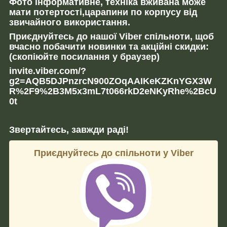
Фото інформативне, техніка вживана може
мати потертості,царапини по корпусу від
звичайного використання.
Приєднуйтесь до нашої Viber спільноти, щоб
вчасно побачити новинки та акційні скидки:
(скопіюйте посилання у браузер)
invite.viber.com/?
g2=AQB5DJPnzrcN900ZOqAAIKeKZKnYGX3W
R%2F9%2B3M5x3mL7t066rkD2eNKyRhe%2BcU
0t
Звертайтесь, завжди раді!
Приєднуйтесь до спільноти у Viber