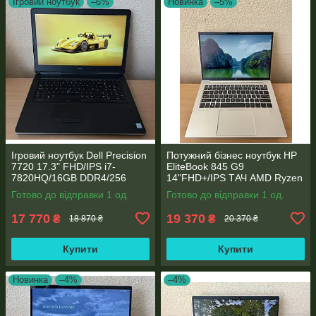
Ігровий ноутбук
–6%
Новинка
–5%
Ігровий ноутбук Dell Precision
Потужний бізнес ноутбук HP
7720 17.3" FHD/IPS i7-
EliteBook 845 G9
7820HQ/16GB DDR4/256
14"FHD+/IPS ТАЧ AMD Ryzen
SSD/NVIDIA Quadro P4000
5 6600U 6 ядер/16 DDR5/512
Готово до відправки 1 од.
Готово до відправки 1 од.
8GB
SSD NVME/AMD Radeon
660M
17 770
19 370
₴
₴
18 870 ₴
20 370 ₴
Купити
Купити
Новинка
–4%
–4%