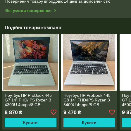
Повернення товару впродовж 14 днів за домовленістю
Всі умови повернення
Подібні товари компанії
Ноутбук HP ProBook 445
Ноутбук HP ProBook 445
Ноут
G7 14" FHD/IPS Ryzen 3
G8 14" FHD/IPS Ryzen 3
G7 1
4300U 4ядра/8 GB
5400U 4ядра/8 GB
4500
DDR4/256GB SSD
DDR4/256GB SSD
DDR
8 870
9 470
9 8
₴
₴
M.2/AMD Radeon RX Vega
M.2/AMD Radeon RX Vega
M.2
5/WebCam
6/WebCam
6/W
Купити
Купити