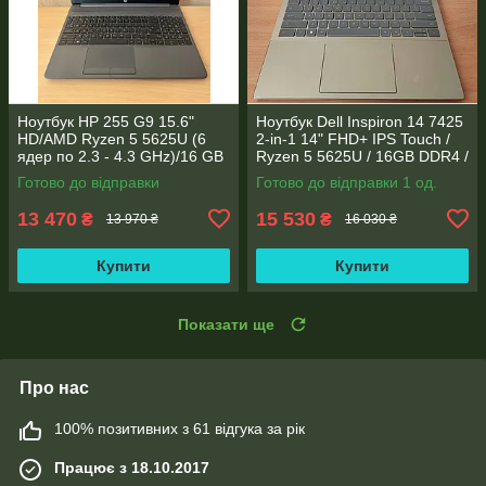
Ноутбук HP 255 G9 15.6"
Ноутбук Dell Inspiron 14 7425
HD/AMD Ryzen 5 5625U (6
2-in-1 14" FHD+ IPS Touch /
ядер по 2.3 - 4.3 GHz)/16 GB
Ryzen 5 5625U / 16GB DDR4 /
DDR4/256GB SSD M.2/AMD
512GB SSD / Radeon Vega 7 /
Готово до відправки
Готово до відправки 1 од.
Radeon Vega 7/Web
WebCam
13 470
15 530
₴
₴
13 970 ₴
16 030 ₴
Купити
Купити
Показати ще
Про нас
100% позитивних з 61 відгука за рік
Працює з 18.10.2017