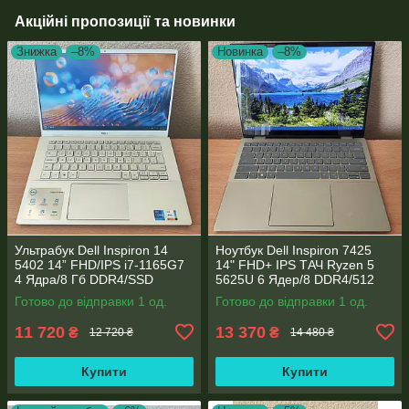
Акційні пропозиції та новинки
Знижка
–8%
Новинка
–8%
Ультрабук Dell Inspiron 14
Ноутбук Dell Inspiron 7425
5402 14” FHD/IPS i7-1165G7
14" FHD+ IPS TАЧ Ryzen 5
4 Ядра/8 Гб DDR4/SSD
5625U 6 Ядер/8 DDR4/512
512Gb/ Intel Iris Xe Graphics
SSD M.2/Radeon RX Vega
Готово до відправки 1 од.
Готово до відправки 1 од.
7/Type-C PD
11 720
13 370
₴
₴
12 720 ₴
14 480 ₴
Купити
Купити