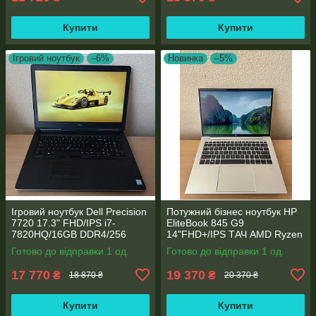
Купити
Купити
Ігровий ноутбук
–6%
Новинка
–5%
Ігровий ноутбук Dell Precision
Потужний бізнес ноутбук HP
7720 17.3" FHD/IPS i7-
EliteBook 845 G9
7820HQ/16GB DDR4/256
14"FHD+/IPS ТАЧ AMD Ryzen
SSD/NVIDIA Quadro P4000
5 6600U 6 ядер/16 DDR5/512
Готово до відправки 1 од.
Готово до відправки 1 од.
8GB
SSD NVME/AMD Radeon
660M
17 770
19 370
₴
₴
18 870 ₴
20 370 ₴
Купити
Купити