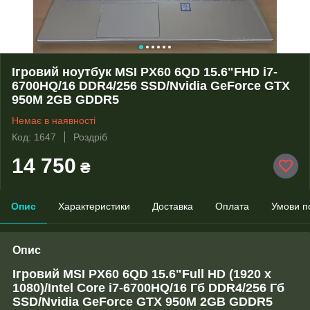
Ігровий ноутбук MSI PX60 6QD 15.6"FHD i7-
6700HQ/16 DDR4/256 SSD/Nvidia GeForce GTX
950M 2GB GDDR5
Немає в наявності
Код: 1647
Роздріб
14 750
₴
Опис
Характеристики
Доставка
Оплата
Умови п
Опис
Ігровий MSI PX60 6QD 15.6"Full HD (1920 x
1080)/Intel Core i7-6700HQ/16 Гб DDR4/256 Гб
SSD/Nvidia GeForce GTX 950M 2GB GDDR5