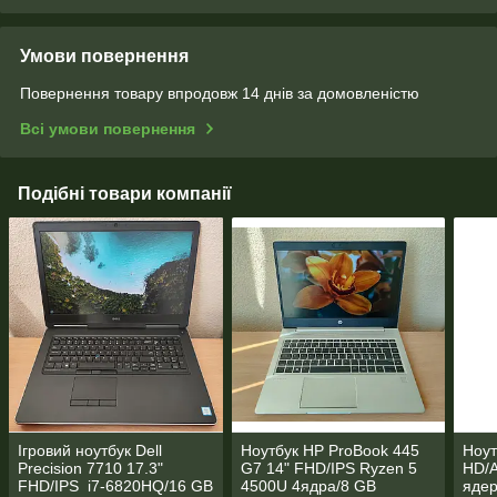
Умови повернення
Повернення товару впродовж 14 днів за домовленістю
Всі умови повернення
Подібні товари компанії
Ігровий ноутбук Dell
Ноутбук HP ProBook 445
Ноут
Precision 7710 17.3"
G7 14" FHD/IPS Ryzen 5
HD/A
FHD/IPS i7-6820HQ/16 GB
4500U 4ядра/8 GB
ядер