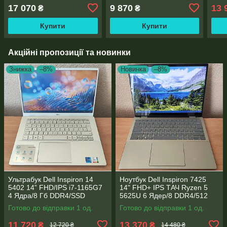
DDR4/256 SSD+HDD
DDR4/256GB SSD
GB 
17 070
9 870
13 
₴
₴
500/NVIDIA Quadro
M.2/AMD Radeon RX Vega
M.2
M5000M 8 GB
6/WebCam
7/W
Купити
Купити
Акційні пропозиції та новинки
Знижка
–8%
Новинка
–8%
Ультрабук Dell Inspiron 14
Ноутбук Dell Inspiron 7425
5402 14” FHD/IPS i7-1165G7
14" FHD+ IPS TАЧ Ryzen 5
4 Ядра/8 Гб DDR4/SSD
5625U 6 Ядер/8 DDR4/512
512Gb/ Intel Iris Xe Graphics
SSD M.2/Radeon RX Vega
Готово до відправки 1 од.
Готово до відправки 1 од.
7/Type-C PD
11 720
13 370
₴
₴
12 720 ₴
14 480 ₴