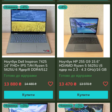
Новинка
–4%
–4%
Ноутбук Dell Inspiron 7425
Ноутбук HP 255 G9 15.6"
14" FHD+ IPS TАЧ Ryzen 5
HD/AMD Ryzen 5 5625U (6
5625U 6 Ядер/8 DDR4/512
ядер по 2.3 - 4.3 GHz)/16 GB
SSD M.2/Radeon RX Vega
DDR4/256GB SSD M.2/AMD
Готово до відправки
Готово до відправки
7/Type-C PD
Radeon Vega 7/Web
13 880
13 470
₴
₴
14 480 ₴
13 970 ₴
Купити
Купити
Новинка
–3%
Новинка
–3%