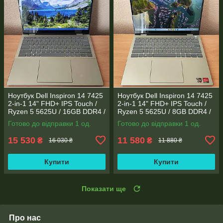
Ноутбук Dell Inspiron 14 7425
Ноутбук Dell Inspiron 14 7425
2-in-1 14" FHD+ IPS Touch /
2-in-1 14" FHD+ IPS Touch /
Ryzen 5 5625U / 16GB DDR4 /
Ryzen 5 5625U / 8GB DDR4 /
512GB SSD / Radeon Vega 7 /
Radeon Vega 7 / WebCam
Готово до відправки 1 од.
Готово до відправки 1 од.
WebCam
15 530
11 580
₴
₴
16 030 ₴
11 880 ₴
Купити
Купити
Показати ще
Про нас