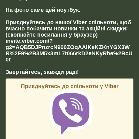
На фото саме цей ноутбук.
Приєднуйтесь до нашої Viber спільноти, щоб
вчасно побачити новинки та акційні скидки:
(скопіюйте посилання у браузер)
invite.viber.com/?
g2=AQB5DJPnzrcN900ZOqAAIKeKZKnYGX3W
R%2F9%2B3M5x3mL7t066rkD2eNKyRhe%2BcU
0t
Звертайтесь, завжди раді!
Приєднуйтесь до спільноти у Viber