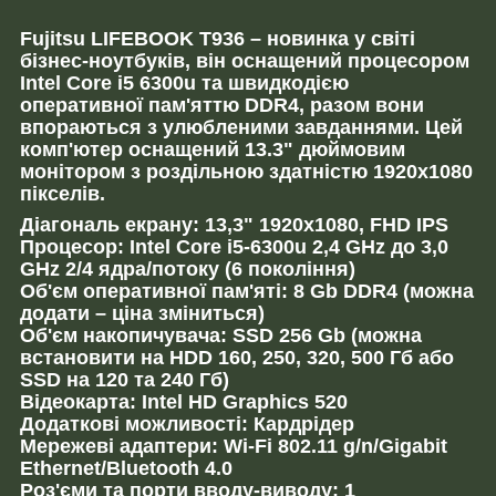
Fujitsu LIFEBOOK T936 – новинка у світі
бізнес-ноутбуків, він оснащений процесором
Intel Core i5 6300u та швидкодією
оперативної пам'яттю DDR4, разом вони
впораються з улюбленими завданнями. Цей
комп'ютер оснащений 13.3" дюймовим
монітором з роздільною здатністю 1920x1080
пікселів.
Діагональ екрану: 13,3" 1920x1080, FHD IPS
Процесор: Intel Core i5-6300u 2,4 GHz до 3,0
GHz 2/4 ядра/потоку (6 покоління)
Об'єм оперативної пам'яті: 8 Gb DDR4 (можна
додати – ціна зміниться)
Об'єм накопичувача: SSD 256 Gb (можна
встановити на HDD 160, 250, 320, 500 Гб або
SSD на 120 та 240 Гб)
Відеокарта: Intel HD Graphics 520
Додаткові можливості: Кардрідер
Мережеві адаптери: Wi-Fi 802.11 g/n/Gigabit
Ethernet/Bluetooth 4.0
Роз'єми та порти вводу-виводу: 1