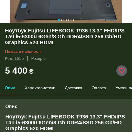
Ноутбук Fujitsu LIFEBOOK T936 13.3" FHD/IPS
Тач i5-6300u 6Gen/8 Gb DDR4/SSD 256 Gb/HD
Graphics 520 HDMI
Немає в наявності
Код: 1635
Роздріб
5 400
₴
Опис
Характеристики
Доставка
Оплата
Умови п
Опис
Ноутбук Fujitsu LIFEBOOK T936 13.3" FHD/IPS
Тач i5-6300u 6Gen/8 Gb DDR4/SSD 256 Gb/HD
Graphics 520 HDMI