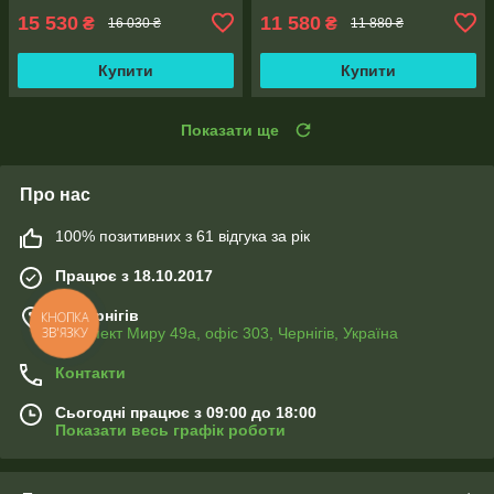
15 530
11 580
₴
₴
16 030 ₴
11 880 ₴
Купити
Купити
Показати ще
Про нас
100% позитивних з 61 відгука за рік
Працює з 18.10.2017
м. Чернігів
КНОПКА
ЗВ'ЯЗКУ
Проспект Миру 49а, офіс 303, Чернігів, Україна
Контакти
Сьогодні працює з 09:00 до 18:00
Показати весь графік роботи