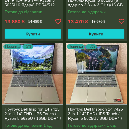
14" FHD+ IPS TАЧ Ryzen 5
HD/AMD Ryzen 5 5625U (6
5625U 6 Ядер/8 DDR4/512
ядер по 2.3 - 4.3 GHz)/16 GB
SSD M.2/Radeon RX Vega
DDR4/256GB SSD M.2/AMD
Готово до відправки
Готово до відправки
7/Type-C PD
Radeon Vega 7/Web
13 880
13 470
₴
₴
14 480 ₴
13 970 ₴
Купити
Купити
Новинка
–3%
Новинка
–3%
Ноутбук Dell Inspiron 14 7425
Ноутбук Dell Inspiron 14 7425
2-in-1 14" FHD+ IPS Touch /
2-in-1 14" FHD+ IPS Touch /
Ryzen 5 5625U / 16GB DDR4 /
Ryzen 5 5625U / 8GB DDR4 /
512GB SSD / Radeon Vega 7 /
Radeon Vega 7 / WebCam
Готово до відправки 1 од.
Готово до відправки 1 од.
WebCam