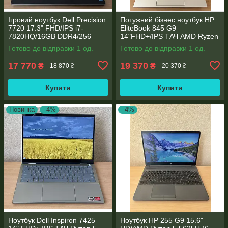
Ігровий ноутбук Dell Precision
Потужний бізнес ноутбук HP
7720 17.3" FHD/IPS i7-
EliteBook 845 G9
7820HQ/16GB DDR4/256
14"FHD+/IPS ТАЧ AMD Ryzen
SSD/NVIDIA Quadro P4000
5 6600U 6 ядер/16 DDR5/512
Готово до відправки 1 од.
Готово до відправки 1 од.
8GB
SSD NVME/AMD Radeon
660M
17 770
19 370
₴
₴
18 870 ₴
20 370 ₴
Купити
Купити
Новинка
–4%
–4%
Ноутбук Dell Inspiron 7425
Ноутбук HP 255 G9 15.6"