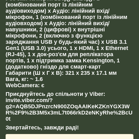
(комбінований порт із лінійним
аудіовиходом) x Аудіо: лінійний вхід/
мікрофон, 1 (комбінований порт із лінійним
аудіовходом) x Аудіо: лінійний вихід/
навушники, 2 (цифрові) x внутрішні
мікрофони, 2 (включно з функцією
заряджання USB у будь-який час) x USB 3.1
Gen1 (USB 3.0) усього, 1 x HDMI, 1 x Ethernet
(RJ-45), 1 x док-роз'єм для реплікатора
портів, 1 x підтримка замка Kensington, 1
(додатково) гніздо для смарт-карт
Габарити (Ш х Г х В): 321 x 235 x 17.1 мм
Вага, кг: ~ 1.6
WebCamera: є
Приєднуйтесь до спільноти у Viber:
invite.viber.com/?
g2=AQB5DJPnzrcN900ZOqAAIKeKZKnYGX3W
R%2F9%2B3M5x3mL7t066rkD2eNKyRhe%2BcU
0t
Звертайтесь, завжди раді!