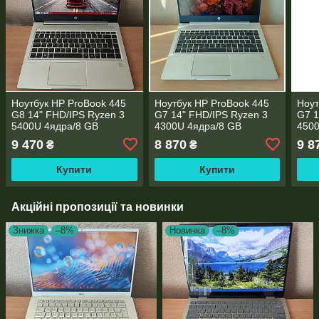
Ноутбук HP ProBook 445
Ноутбук HP ProBook 445
Ноут
G8 14" FHD/IPS Ryzen 3
G7 14" FHD/IPS Ryzen 3
G7 1
5400U 4ядра/8 GB
4300U 4ядра/8 GB
4500
DDR4/256GB SSD
DDR4/256GB SSD
DDR
9 470
8 870
9 8
₴
₴
M.2/AMD Radeon RX Vega
M.2/AMD Radeon RX Vega
M.2
6/WebCam
5/WebCam
6/W
Купити
Купити
Акційні пропозиції та новинки
Знижка
–8%
Новинка
–8%