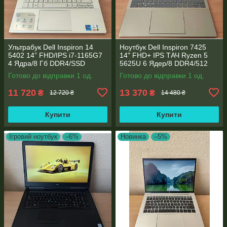
Ультрабук Dell Inspiron 14
Ноутбук Dell Inspiron 7425
5402 14” FHD/IPS i7-1165G7
14" FHD+ IPS TАЧ Ryzen 5
4 Ядра/8 Гб DDR4/SSD
5625U 6 Ядер/8 DDR4/512
512Gb/ Intel Iris Xe Graphics
SSD M.2/Radeon RX Vega
Готово до відправки 1 од.
Готово до відправки 1 од.
7/Type-C PD
11 720
13 370
₴
₴
12 720 ₴
14 480 ₴
Купити
Купити
Ігровий ноутбук
–6%
Новинка
–5%