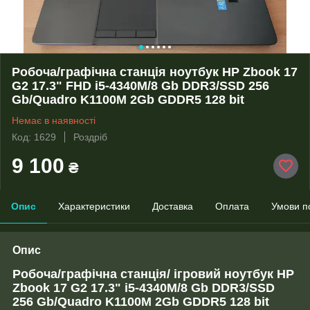
Робоча/графічна станція ноутбук HP Zbook 17
G2 17.3" FHD i5-4340M/8 Gb DDR3/SSD 256
Gb/Quadro K1100M 2Gb GDDR5 128 bit
Немає в наявності
Код: 1629
Роздріб
9 100
₴
Опис
Характеристики
Доставка
Оплата
Умови п
Опис
Робоча/графічна станція/ ігровий ноутбук HP
Zbook 17 G2 17.3" i5-4340M/8 Gb DDR3/SSD
256
Gb/Quadro K1100M 2Gb GDDR5 128 bit