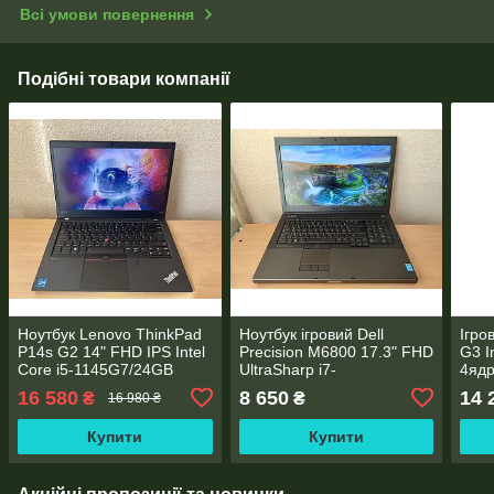
Всі умови повернення
Подібні товари компанії
Ноутбук Lenovo ThinkPad
Ноутбук ігровий Dell
Ігро
P14s G2 14" FHD IPS Intel
Precision M6800 17.3" FHD
G3 I
Core i5-1145G7/24GB
UltraSharp i7-
4яд
DDR4/256GB SSD
4930MX/16GB DDR3/
SSD/
16 580
8 650
14 
₴
₴
16 980 ₴
M.2/NVIDIA T500 4 GB
Nvidia Quadro K5100M
M20
GDDR6
8GB 256bit
Купити
Купити