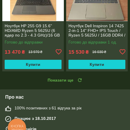
Ноутбук HP 255 G9 15.6"
Ноутбук Dell Inspiron 14 7425
HD/AMD Ryzen 5 5625U (6
2-in-1 14" FHD+ IPS Touch /
ядер по 2.3 - 4.3 GHz)/16 GB
Ryzen 5 5625U / 16GB DDR4 /
DDR4/256GB SSD M.2/AMD
512GB SSD / Radeon Vega 7 /
Готово до відправки
Готово до відправки 1 од.
Radeon Vega 7/Web
WebCam
13 470
15 530
₴
₴
13 970 ₴
16 030 ₴
Купити
Купити
Показати ще
Про нас
100% позитивних з 61 відгука за рік
Працює з 18.10.2017
КНОПКА
м. Чернігів
ЗВ'ЯЗКУ