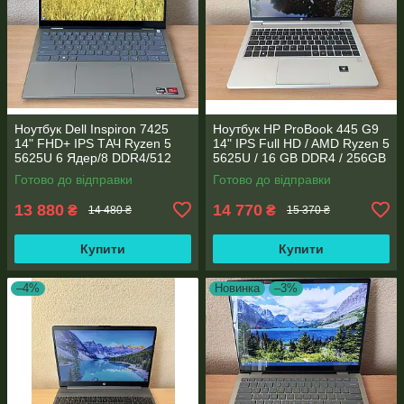
Ноутбук Dell Inspiron 7425
Ноутбук HP ProBook 445 G9
14" FHD+ IPS TАЧ Ryzen 5
14" IPS Full HD / AMD Ryzen 5
5625U 6 Ядер/8 DDR4/512
5625U / 16 GB DDR4 / 256GB
SSD M.2/Radeon RX Vega
SSD M.2 / AMD Radeon RX
Готово до відправки
Готово до відправки
7/Type-C PD
Vega 7 / WebCam
13 880
14 770
₴
₴
14 480 ₴
15 370 ₴
Купити
Купити
–4%
Новинка
–3%