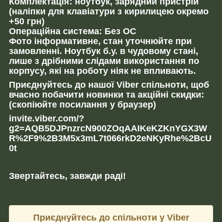
Комплектація: ноутбук, зарядний пристрій
(наліпки для клавіатури з кирилицею окремо
+50 грн)
Операційна система: Без ОС
Фото інформативне, стан уточнюйте при
замовленні. Ноутбук б.у. в чудовому стані,
лише з дрібними слідами використання по
корпусу, які на роботу ніяк не впливають.
Приєднуйтесь до нашої Viber спільноти, щоб
вчасно побачити новинки та акційні скидки:
(скопіюйте посилання у браузер)
invite.viber.com/?
g2=AQB5DJPnzrcN900ZOqAAIKeKZKnYGX3W
R%2F9%2B3M5x3mL7t066rkD2eNKyRhe%2BcU
0t
Звертайтесь, завжди раді!
Приєднуйтесь до спільноти у Viber