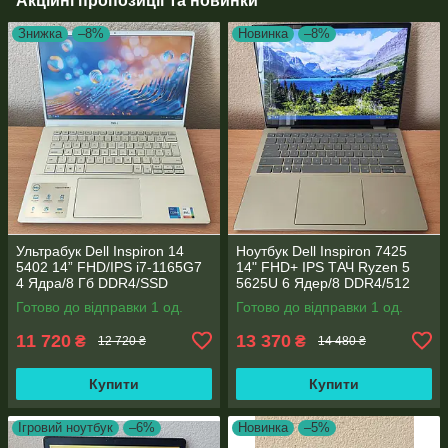
Акційні пропозиції та новинки
Знижка
–8%
Новинка
–8%
Ультрабук Dell Inspiron 14
Ноутбук Dell Inspiron 7425
5402 14” FHD/IPS i7-1165G7
14" FHD+ IPS TАЧ Ryzen 5
4 Ядра/8 Гб DDR4/SSD
5625U 6 Ядер/8 DDR4/512
512Gb/ Intel Iris Xe Graphics
SSD M.2/Radeon RX Vega
Готово до відправки 1 од.
Готово до відправки 1 од.
7/Type-C PD
11 720
13 370
₴
₴
12 720 ₴
14 480 ₴
Купити
Купити
Ігровий ноутбук
–6%
Новинка
–5%