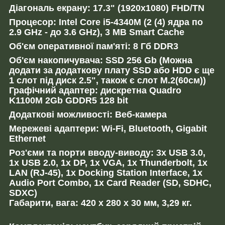
Діагональ екрану: 17.3" (
1920x1080
) FHD/TN
Процесор: Intel Core i5-4340M (2 (4) ядра по
2.9 GHz - до 3.6 GHz), 3 MB Smart Cache
Об'єм оперативної пам'яті: 8 Гб DDR3
Об'єм накопичувача: SSD
256
Gb (Можна
додати за додаткову плату SSD або HDD є ще
1 слот під диск 2.5", також є слот M.2(60cм))
Графічний адаптер: дискретна Quadro
K1100M 2Gb GDDR5 128 bit
Додаткові можливості: Веб-камера
Мережеві адаптери: Wi-Fi, Bluetooth, Gigabit
Ethernet
Роз'єми та порти вводу-виводу: 3x USB 3.0,
1x USB 2.0, 1x DP, 1x VGA, 1x Thunderbolt, 1x
LAN (RJ-45), 1x Docking Station Interface, 1x
Audio Port Combo, 1x Card Reader (SD, SDHC,
SDXC)
Габарити, вага: 420 x 280 x 30 мм, 3,29 кг.