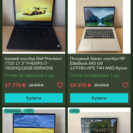
Ігровий ноутбук Dell Precision
Потужний бізнес ноутбук HP
7720 17.3" FHD/IPS i7-
EliteBook 845 G9
7820HQ/16GB DDR4/256
14"FHD+/IPS ТАЧ AMD Ryzen
SSD/NVIDIA Quadro P4000
5 6600U 6 ядер/16 DDR5/512
Готово до відправки 1 од.
Готово до відправки 1 од.
8GB
SSD NVME/AMD Radeon
660M
17 770
19 370
₴
₴
18 870 ₴
20 370 ₴
Купити
Купити
Новинка
–4%
–4%