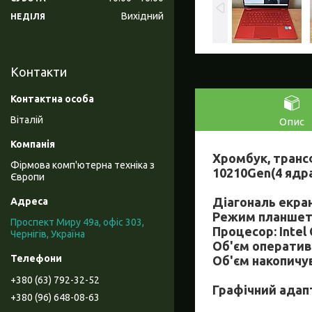
Вихідний
НЕДІЛЯ
Контакти
Віталій
Опис
Хромбук, транс
Фірмова комп'ютерна техніка з
10210Gen(4 ядр
Європи
Діагональ екран
Режим планшету
Проспект Миру 49а, офіс 303,
Процесор: Intel 
Чернігів, Україна
Об'єм оперативн
Об'єм накопичув
+380 (63) 792-32-52
Графічний адапт
+380 (96) 648-08-63