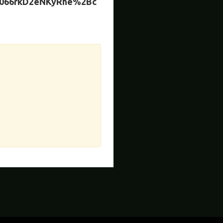
066rkD2eNKyRhe%2Bc