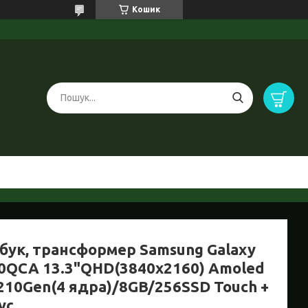
Кошик
бук, трансформер Samsung Galaxy
0QCA 13.3"QHD(3840x2160) Amoled
0210Gen(4 ядра)/8GB/256SSD Touch +
ус