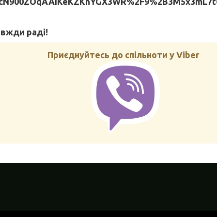
rcN900ZOqAAIKeKZKnYGX3WR%2F9%2B3M5x3mL7t
авжди раді!
Приєднуйтесь до спільноти у Viber