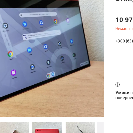
10 97
Немає в н
+380 (63
повернен