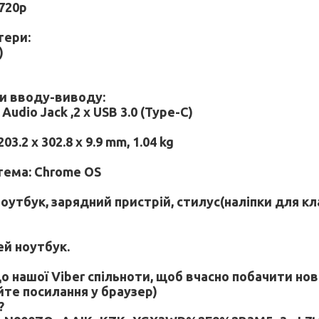
720p
тери:
)
ти вводу-виводу:
udio Jack ,2 х USB 3.0 (Type-C)
03.2 x 302.8 x 9.9 mm, 1.04 kg
тема: Chrome OS
оутбук, зарядний пристрій, стилус(наліпки для к
ей ноутбук.
 нашої Viber спільноти, щоб вчасно побачити нов
йте посилання у браузер)
?