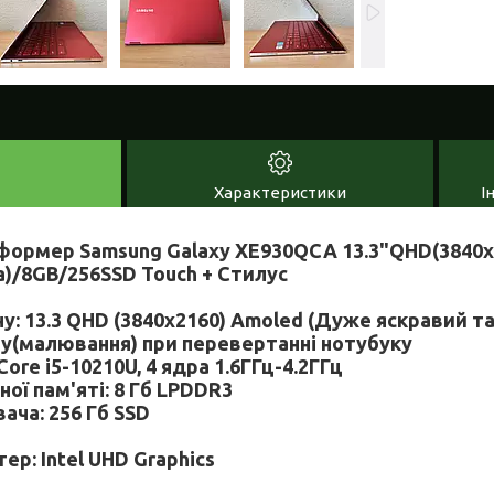
Характеристики
І
формер Samsung Galaxy XE930QCA 13.3"QHD(3840x2
а)/8GB/256SSD Touch + Стилус
у: 13.3 QHD (3840x2160) Amoled (Дуже яскравий т
(малювання) при перевертанні нотубуку
Core i5-10210U, 4 ядра 1.6ГГц-4.2ГГц
ої пам'яті: 8 Гб LPDDR3
ача: 256 Гб SSD
ер: Intel UHD Graphics