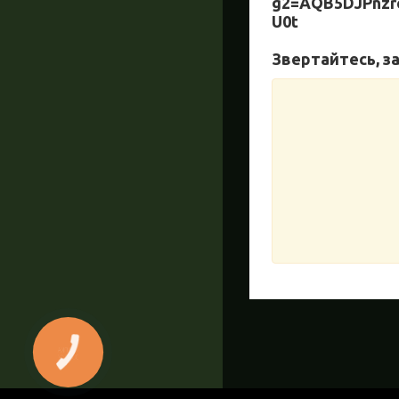
g2=AQB5DJPnz
U0t
Звертайтесь, з