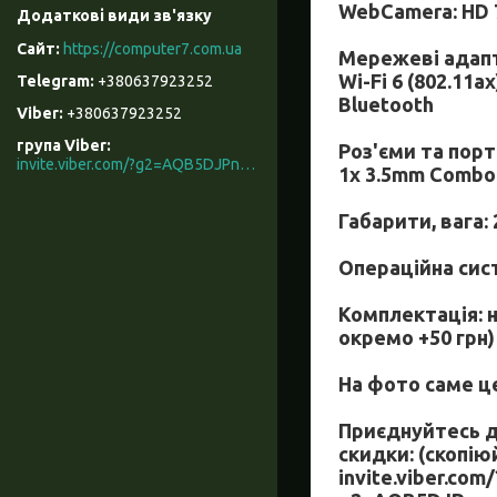
WebCamera: HD 
https://computer7.com.ua
Мережеві адап
Wi-Fi 6 (802.11ax
+380637923252
Bluetooth
+380637923252
група Viber
Роз'єми та пор
invite.viber.com/?g2=AQB5DJPnzrcN900ZOqAAIKeKZKnYGX3WR%2F9%2B3M5x3mL7t066rkD2eNKyRhe%2BcU0t
1x 3.5mm Combo A
Габарити, вага: 2
Операційна сис
Комплектація: н
окремо +50 грн)
На фото саме ц
Приєднуйтесь до
скидки: (скопію
invite.viber.com/