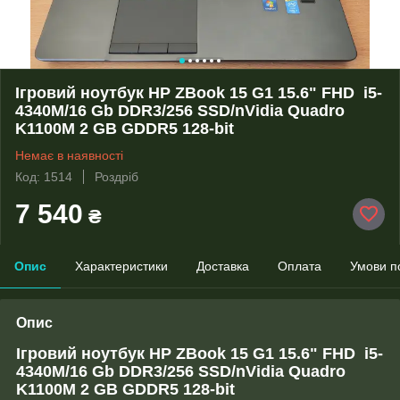
Ігровий ноутбук HP ZBook 15 G1 15.6" FHD i5-
4340M/16 Gb DDR3/256 SSD/nVidia Quadro
K1100M 2 GB GDDR5 128-bit
Немає в наявності
Код: 1514
Роздріб
7 540
₴
Опис
Характеристики
Доставка
Оплата
Умови п
Опис
Ігровий ноутбук HP ZBook 15 G1 15.6" FHD
i5-
4340M
/16 Gb DDR3/256 SSD/nVidia Quadro
K1100M 2 GB GDDR5 128-bit