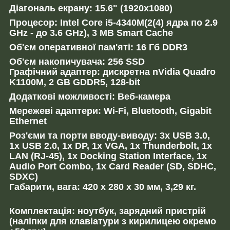
Діагональ екрану: 15.6" (1920x1080)
Процесор:
Intel Core
i5-4340M
(2(4) ядра по 2.9
GHz - до 3.6 GHz), 3 MB Smart Cache
Об'єм оперативної пам'яті:
16
Гб DDR3
Об'єм накопичувача: 256 SSD
Графічний адаптер: дискретна nVidia Quadro
K1100M, 2 GB GDDR5, 128-bit
Додаткові можливості: Веб-камера
Мережеві адаптери: Wi-Fi, Bluetooth, Gigabit
Ethernet
Роз'єми та порти вводу-виводу: 3x USB 3.0,
1x USB 2.0, 1x DP, 1x VGA, 1x Thunderbolt, 1x
LAN (RJ-45), 1x Docking Station Interface, 1x
Audio Port Combo, 1x Card Reader (SD, SDHC,
SDXC)
Габарити, вага: 420 x 280 x 30 мм, 3,29 кг.
Комплектація: ноутбук, зарядний пристрій
(наліпки для клавіатури з кирилицею окремо