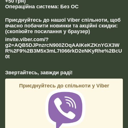
+50 грн)
Операційна система: Без ОС
Приєднуйтесь до нашої Viber спільноти, щоб
вчасно побачити новинки та акційні скидки:
(скопіюйте посилання у браузер)
invite.viber.com/?
g2=AQB5DJPnzrcN900ZOqAAIKeKZKnYGX3W
R%2F9%2B3M5x3mL7t066rkD2eNKyRhe%2BcU
0t
Звертайтесь, завжди раді!
Приєднуйтесь до спільноти у Viber