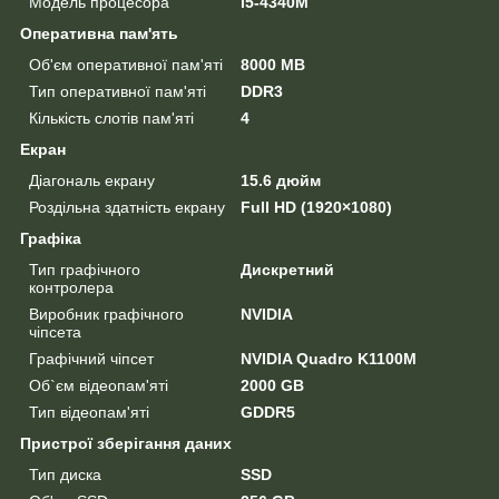
Модель процесора
i5-4340M
Оперативна пам'ять
Об'єм оперативної пам'яті
8000 MB
Тип оперативної пам'яті
DDR3
Кількість слотів пам'яті
4
Екран
Діагональ екрану
15.6 дюйм
Роздільна здатність екрану
Full HD (1920×1080)
Графіка
Тип графічного
Дискретний
контролера
Виробник графічного
NVIDIA
чіпсета
Графічний чіпсет
NVIDIA Quadro K1100M
Об`єм відеопам'яті
2000 GB
Тип відеопам'яті
GDDR5
Пристрої зберігання даних
Тип диска
SSD