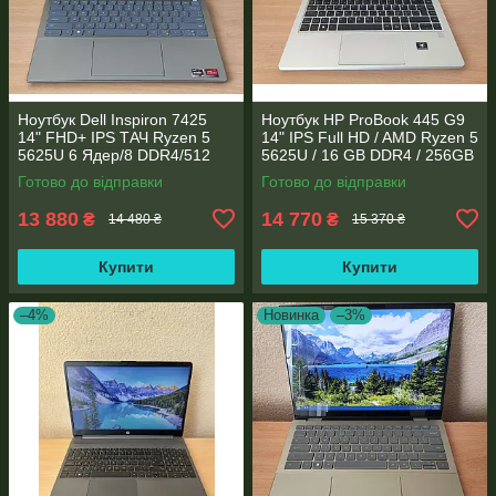
Ноутбук Dell Inspiron 7425
Ноутбук HP ProBook 445 G9
14" FHD+ IPS TАЧ Ryzen 5
14" IPS Full HD / AMD Ryzen 5
5625U 6 Ядер/8 DDR4/512
5625U / 16 GB DDR4 / 256GB
SSD M.2/Radeon RX Vega
SSD M.2 / AMD Radeon RX
Готово до відправки
Готово до відправки
7/Type-C PD
Vega 7 / WebCam
13 880
14 770
₴
₴
14 480 ₴
15 370 ₴
Купити
Купити
–4%
Новинка
–3%