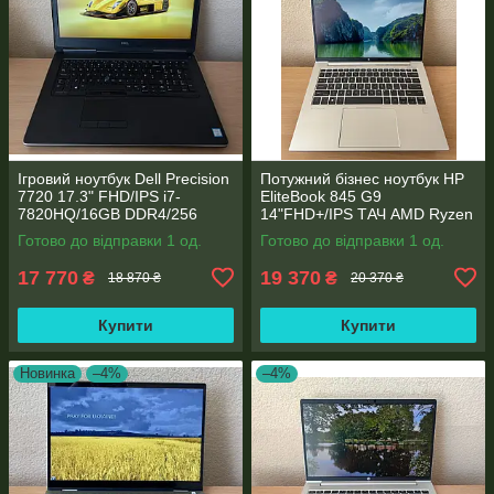
Ігровий ноутбук Dell Precision
Потужний бізнес ноутбук HP
7720 17.3" FHD/IPS i7-
EliteBook 845 G9
7820HQ/16GB DDR4/256
14"FHD+/IPS ТАЧ AMD Ryzen
SSD/NVIDIA Quadro P4000
5 6600U 6 ядер/16 DDR5/512
Готово до відправки 1 од.
Готово до відправки 1 од.
8GB
SSD NVME/AMD Radeon
660M
17 770
19 370
₴
₴
18 870 ₴
20 370 ₴
Купити
Купити
Новинка
–4%
–4%