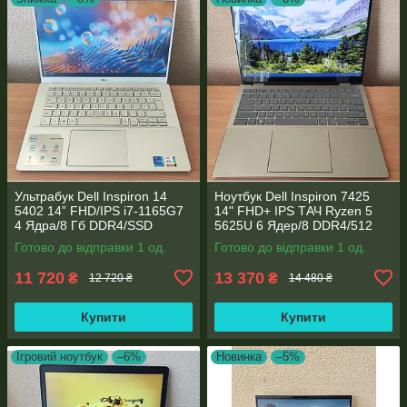
Ультрабук Dell Inspiron 14
Ноутбук Dell Inspiron 7425
5402 14” FHD/IPS i7-1165G7
14" FHD+ IPS TАЧ Ryzen 5
4 Ядра/8 Гб DDR4/SSD
5625U 6 Ядер/8 DDR4/512
512Gb/ Intel Iris Xe Graphics
SSD M.2/Radeon RX Vega
Готово до відправки 1 од.
Готово до відправки 1 од.
7/Type-C PD
11 720
13 370
₴
₴
12 720 ₴
14 480 ₴
Купити
Купити
Ігровий ноутбук
–6%
Новинка
–5%