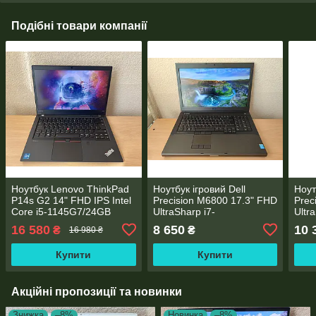
Подібні товари компанії
Ноутбук Lenovo ThinkPad
Ноутбук ігровий Dell
Ноут
P14s G2 14" FHD IPS Intel
Precision M6800 17.3" FHD
Prec
Core i5-1145G7/24GB
UltraSharp i7-
Ultr
DDR4/256GB SSD
4930MX/16GB DDR3/
493
16 580
8 650
10 
₴
₴
16 980 ₴
M.2/NVIDIA T500 4 GB
Nvidia Quadro K5100M
512G
GDDR6
8GB 256bit
K510
Купити
Купити
Акційні пропозиції та новинки
Знижка
–8%
Новинка
–8%