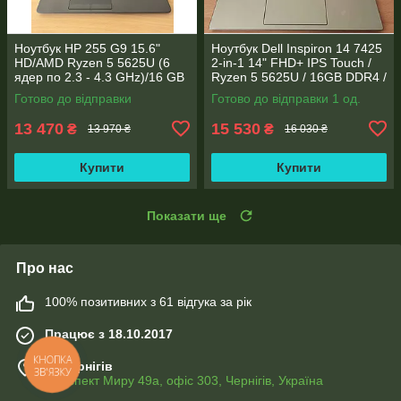
Ноутбук HP 255 G9 15.6"
Ноутбук Dell Inspiron 14 7425
HD/AMD Ryzen 5 5625U (6
2-in-1 14" FHD+ IPS Touch /
ядер по 2.3 - 4.3 GHz)/16 GB
Ryzen 5 5625U / 16GB DDR4 /
DDR4/256GB SSD M.2/AMD
512GB SSD / Radeon Vega 7 /
Готово до відправки
Готово до відправки 1 од.
Radeon Vega 7/Web
WebCam
13 470
15 530
₴
₴
13 970 ₴
16 030 ₴
Купити
Купити
Показати ще
Про нас
100% позитивних з 61 відгука за рік
Працює з 18.10.2017
м. Чернігів
КНОПКА
ЗВ'ЯЗКУ
Проспект Миру 49а, офіс 303, Чернігів, Україна