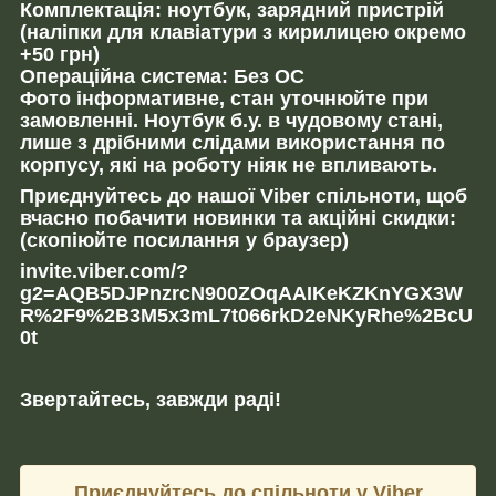
Комплектація: ноутбук, зарядний пристрій
(наліпки для клавіатури з кирилицею окремо
+50 грн)
Операційна система: Без ОС
Фото інформативне, стан уточнюйте при
замовленні. Ноутбук б.у. в чудовому стані,
лише з дрібними слідами використання по
корпусу, які на роботу ніяк не впливають.
Приєднуйтесь до нашої Viber спільноти, щоб
вчасно побачити новинки та акційні скидки:
(скопіюйте посилання у браузер)
invite.viber.com/?
g2=AQB5DJPnzrcN900ZOqAAIKeKZKnYGX3W
R%2F9%2B3M5x3mL7t066rkD2eNKyRhe%2BcU
0t
Звертайтесь, завжди раді!
Приєднуйтесь до спільноти у Viber