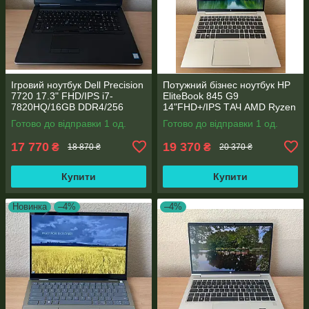
Ігровий ноутбук Dell Precision
Потужний бізнес ноутбук HP
7720 17.3" FHD/IPS i7-
EliteBook 845 G9
7820HQ/16GB DDR4/256
14"FHD+/IPS ТАЧ AMD Ryzen
SSD/NVIDIA Quadro P4000
5 6600U 6 ядер/16 DDR5/512
Готово до відправки 1 од.
Готово до відправки 1 од.
8GB
SSD NVME/AMD Radeon
660M
17 770
19 370
₴
₴
18 870 ₴
20 370 ₴
Купити
Купити
Новинка
–4%
–4%