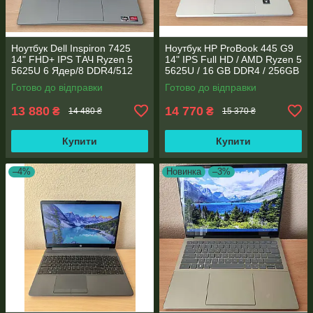
Ноутбук Dell Inspiron 7425
Ноутбук HP ProBook 445 G9
14" FHD+ IPS TАЧ Ryzen 5
14" IPS Full HD / AMD Ryzen 5
5625U 6 Ядер/8 DDR4/512
5625U / 16 GB DDR4 / 256GB
SSD M.2/Radeon RX Vega
SSD M.2 / AMD Radeon RX
Готово до відправки
Готово до відправки
7/Type-C PD
Vega 7 / WebCam
13 880
14 770
₴
₴
14 480 ₴
15 370 ₴
Купити
Купити
–4%
Новинка
–3%