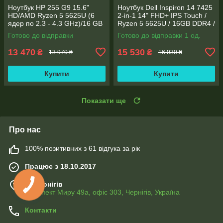
Ноутбук HP 255 G9 15.6"
Ноутбук Dell Inspiron 14 7425
HD/AMD Ryzen 5 5625U (6
2-in-1 14" FHD+ IPS Touch /
ядер по 2.3 - 4.3 GHz)/16 GB
Ryzen 5 5625U / 16GB DDR4 /
DDR4/256GB SSD M.2/AMD
512GB SSD / Radeon Vega 7 /
Готово до відправки
Готово до відправки 1 од.
Radeon Vega 7/Web
WebCam
13 470
15 530
₴
₴
13 970 ₴
16 030 ₴
Купити
Купити
Показати ще
Про нас
100% позитивних з 61 відгука за рік
Працює з 18.10.2017
м. Чернігів
Проспект Миру 49а, офіс 303, Чернігів, Україна
Контакти