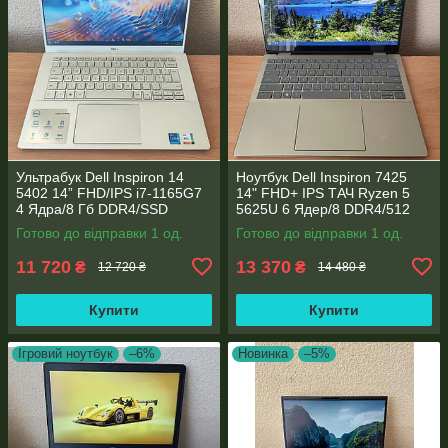
Ультрабук Dell Inspiron 14
Ноутбук Dell Inspiron 7425
5402 14” FHD/IPS i7-1165G7
14" FHD+ IPS TАЧ Ryzen 5
4 Ядра/8 Гб DDR4/SSD
5625U 6 Ядер/8 DDR4/512
512Gb/ Intel Iris Xe Graphics
SSD M.2/Radeon RX Vega
Готово до відправки 1 од.
Готово до відправки 1 од.
7/Type-C PD
11 720
13 370
₴
₴
12 720 ₴
14 480 ₴
Купити
Купити
Ігровий ноутбук
–6%
Новинка
–5%