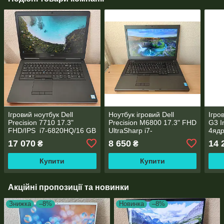
Ігровий ноутбук Dell
Ноутбук ігровий Dell
Ігро
Precision 7710 17.3"
Precision M6800 17.3" FHD
G3 I
FHD/IPS i7-6820HQ/16 GB
UltraSharp i7-
4яд
DDR4/256 SSD+HDD
4930MX/16GB DDR3/
SSD/
17 070
8 650
14 
₴
₴
500/NVIDIA Quadro
Nvidia Quadro K5100M
M20
M5000M 8 GB
8GB 256bit
Купити
Купити
Акційні пропозиції та новинки
Знижка
–8%
Новинка
–8%