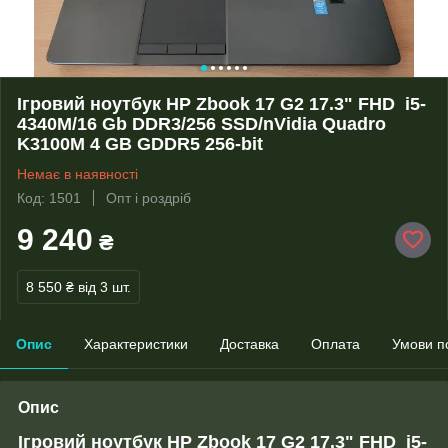
Ігровий ноутбук HP Zbook 17 G2 17.3" FHD i5-
4340M/16 Gb DDR3/256 SSD/nVidia Quadro
K3100M 4 GB GDDR5 256-bit
Немає в наявності
Код: 1501
Опт і роздріб
9 240
₴
8 550 ₴
від 3 шт.
Опис
Характеристики
Доставка
Оплата
Умови п
Опис
Ігровий ноутбук HP Zbook 17 G2 17.3" FHD i5-