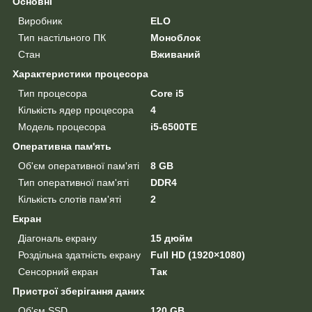
Основні
Виробник
ELO
Тип настільного ПК
Моноблок
Стан
Вживаний
Характеристики процесора
Тип процесора
Core i5
Кількість ядер процесора
4
Модель процесора
i5-6500TE
Оперативна пам'ять
Об'єм оперативної пам'яті
8 GB
Тип оперативної пам'яті
DDR4
Кількість слотів пам'яті
2
Екран
Діагональ екрану
15 дюйм
Роздільна здатність екрану
Full HD (1920×1080)
Сенсорний екран
Так
Пристрої зберігання даних
Об'єм SSD
120 GB