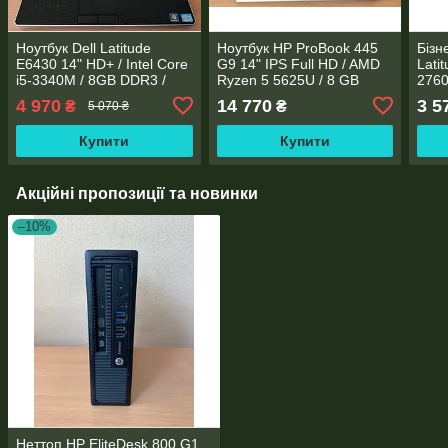
Ноутбук Dell Latitude
Ноутбук HP ProBook 445
Бізн
E6430 14" HD+ / Intel Core
G9 14" IPS Full HD / AMD
Lati
i5-3340M / 8GB DDR3 /
Ryzen 5 5625U / 8 GB
2760
256GB SSD / NVS 5200M
DDR4 / 256GB SSD M.2 /
Gefo
4 970
14 770
3 5
₴
₴
5 070 ₴
AMD Radeon RX Vega 7 /
NVS
WebCam
Купити
Купити
Акційні пропозиції та новинки
–10%
Неттоп HP EliteDesk 800 G1