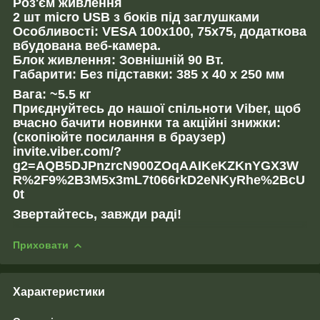
Роз'єм живлення
2 шт micro USB з боків під заглушками
Особливості: VESA 100х100, 75x75, додаткова
вбудована веб-камера.
Блок живлення: Зовнішній 90 Вт.
Габарити: Без підставки: 385 x 40 x 250 мм
Вага: ~5.5 кг
Приєднуйтесь до нашої спільноти Viber, щоб
вчасно бачити новинки та акційні знижки:
(скопіюйте посилання в браузер)
invite.viber.com/?
g2=AQB5DJPnzrcN900ZOqAAIKeKZKnYGX3W
R%2F9%2B3M5x3mL7t066rkD2eNKyRhe%2BcU
0t
Звертайтесь, завжди раді!
Приховати
Характеристики