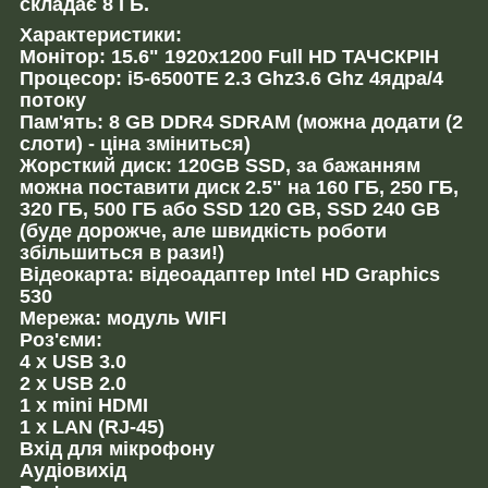
складає 8 ГБ.
Характеристики:
Монітор: 15.6" 1920х1200 Full HD ТАЧСКРІН
Процесор: i5-6500TE 2.3 Ghz3.6 Ghz 4ядра/4
потоку
Пам'ять: 8 GB DDR4 SDRAM (можна додати (2
слоти) - ціна зміниться)
Жорсткий диск: 120GB SSD, за бажанням
можна поставити диск 2.5" на 160 ГБ, 250 ГБ,
320 ГБ, 500 ГБ або SSD 120 GB, SSD 240 GB
(буде дорожче, але швидкість роботи
збільшиться в рази!)
Відеокарта: відеоадаптер Intel HD Graphics
530
Мережа: модуль WIFI
Роз'єми:
4 x USB 3.0
2 x USB 2.0
1 x mini HDMI
1 x LAN (RJ-45)
Вхід для мікрофону
Аудіовихід