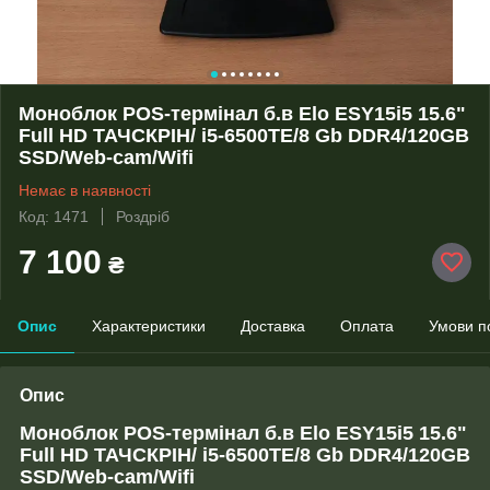
Моноблок POS-термінал б.в Elo ESY15i5 15.6"
Full HD ТАЧСКРІН/ i5-6500TE/8 Gb DDR4/120GB
SSD/Web-cam/Wifi
Немає в наявності
Код: 1471
Роздріб
7 100
₴
Опис
Характеристики
Доставка
Оплата
Умови п
Опис
Моноблок POS-термінал б.в Elo ESY15i5 15.6"
Full HD ТАЧСКРІН/ i5-6500TE/8 Gb DDR4/120GB
SSD/Web-cam/Wifi