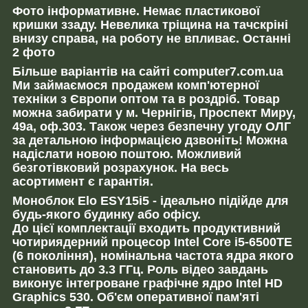
Фото інформативне.
Немає пластикової
кришки ззаду. Невелика тріщина на тачскріні
внизу справа, на роботу не впливає. Останні
2 фото
Більше варіантів на сайті computer7.com.ua
Ми займаємося продажем комп'ютерної
техніки з Європи оптом та в роздріб. Товар
можна забирати у м. Чернігів, Проспект Миру,
49а, оф.303. Також через безпечну угоду ОЛГ
за детальною інформацією дзвоніть! Можна
надіслати новою поштою. Можливий
безготівковий розрахунок. На весь
асортимент є гарантія.
Моноблок Elo ESY15i5 - ідеально підійде для
будь-якого будинку або офісу.
До цієї комплектації входить продуктивний
чотириядерний процесор Intel Core i5-6500TE
(6 покоління), номінальна частота ядра якого
становить до 3.3 ГГц. Роль відео завдань
виконує інтегроване графічне ядро Intel HD
Graphics 530. Об'єм оперативної пам'яті