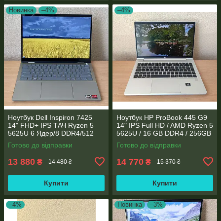
Новинка
–4%
–4%
Ноутбук Dell Inspiron 7425
Ноутбук HP ProBook 445 G9
14" FHD+ IPS TАЧ Ryzen 5
14" IPS Full HD / AMD Ryzen 5
5625U 6 Ядер/8 DDR4/512
5625U / 16 GB DDR4 / 256GB
SSD M.2/Radeon RX Vega
SSD M.2 / AMD Radeon RX
Готово до відправки
Готово до відправки
7/Type-C PD
Vega 7 / WebCam
13 880
14 770
₴
₴
14 480 ₴
15 370 ₴
Купити
Купити
–4%
Новинка
–3%