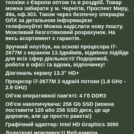
техніки з Європи оптом та в роздріб. Товар
можна забирати у м. Чернігів, Проспект Миру,
49а, оф.303. Також через безпечну операцію
ОЛХ за детальною інформацією
телефонуйте! Можна надіслати нову пошту.
Можливий безготівковий розрахунок. На
весь асортимент є гарантія.
Зручний ноутбук, на основі процесора i7-
2677M з екраном 13.3дюймів, відмінно підійде
для всіх сфер діяльності! Подорожей,
роботи в офісі та вдома, відпочинку!
Діагональ екрану 13.3" HD+
Процесор i7-2677M 2 ядра/4 потоки (1.8 GHz -
2.9 GHz)
Об'єм оперативної пам'яті: 4 Гб DDR3
Об'єм накопичувача: 256 Gb SSD (можна
поставити 120 або 256 SSD диск, це ще
дорожче, але це просто ракета!)
Графічний адаптер: Intel HD Graphics 3000
Додаткові можливості Веб-камера