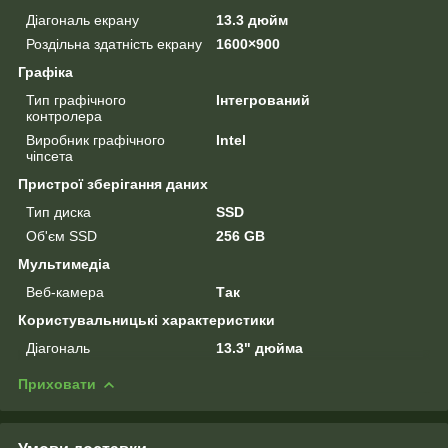
Діагональ екрану
13.3 дюйм
Роздільна здатність екрану
1600×900
Графіка
Тип графічного
Інтегрований
контролера
Виробник графічного
Intel
чіпсета
Пристрої зберігання даних
Тип диска
SSD
Об'єм SSD
256 GB
Мультимедіа
Веб-камера
Так
Користувальницькі характеристики
Діагональ
13.3" дюйма
Приховати