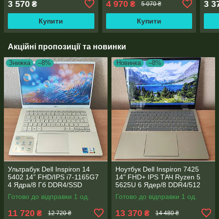
3 570
4 970
3 3
₴
₴
5 070 ₴
3000
300
Купити
Купити
Акційні пропозиції та новинки
Знижка
–8%
Новинка
–8%
Ультрабук Dell Inspiron 14
Ноутбук Dell Inspiron 7425
5402 14” FHD/IPS i7-1165G7
14" FHD+ IPS TАЧ Ryzen 5
4 Ядра/8 Гб DDR4/SSD
5625U 6 Ядер/8 DDR4/512
512Gb/ Intel Iris Xe Graphics
SSD M.2/Radeon RX Vega
Готово до відправки 1 од.
Готово до відправки 1 од.
7/Type-C PD
11 720
13 370
₴
₴
12 720 ₴
14 480 ₴