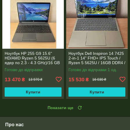
Ноутбук HP 255 G9 15.6"
Ноутбук Dell Inspiron 14 7425
HD/AMD Ryzen 5 5625U (6
2-in-1 14" FHD+ IPS Touch /
ядер по 2.3 - 4.3 GHz)/16 GB
Ryzen 5 5625U / 16GB DDR4 /
DDR4/256GB SSD M.2/AMD
512GB SSD / Radeon Vega 7 /
Готово до відправки
Готово до відправки 1 од.
Radeon Vega 7/Web
WebCam
13 470
15 530
₴
₴
13 970 ₴
16 030 ₴
Купити
Купити
Показати ще
Про нас