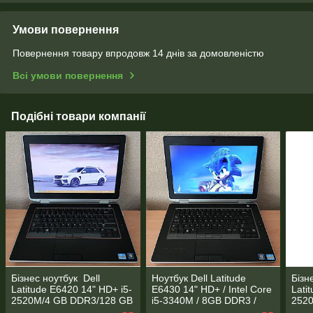
Умови повернення
Повернення товару впродовж 14 днів за домовленістю
Всі умови повернення
Подібні товари компанії
Бізнес ноутбук Dell
Ноутбук Dell Latitude
Бізн
Latitude E6420 14" HD+ i5-
E6430 14" HD+ / Intel Core
Lati
2520M/4 GB DDR3/128 GB
i5-3340M / 8GB DDR3 /
252
SSD/Intel HD Graphics
256GB SSD / NVS 5200M
SSD/