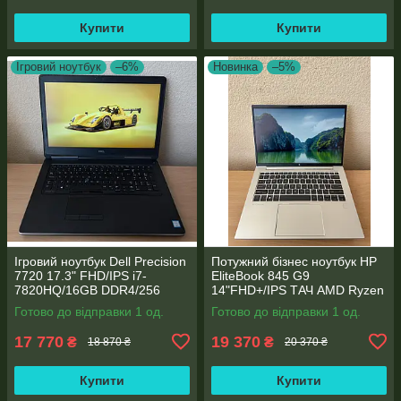
Купити
Купити
Ігровий ноутбук
–6%
Новинка
–5%
Ігровий ноутбук Dell Precision
Потужний бізнес ноутбук HP
7720 17.3" FHD/IPS i7-
EliteBook 845 G9
7820HQ/16GB DDR4/256
14"FHD+/IPS ТАЧ AMD Ryzen
SSD/NVIDIA Quadro P4000
5 6600U 6 ядер/16 DDR5/512
Готово до відправки 1 од.
Готово до відправки 1 од.
8GB
SSD NVME/AMD Radeon
660M
17 770
19 370
₴
₴
18 870 ₴
20 370 ₴
Купити
Купити