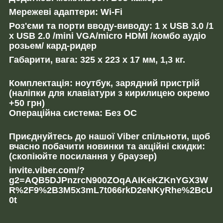
Мережеві адаптери: Wi-Fi
Роз'єми та порти вводу-виводу: 1 x USB 3.0 /1
x USB 2.0 /mini VGA/micro HDMI /комбо аудіо
розьем/ кард-ридер
Габарити, вага: 325 x 223 x 17 мм, 1,3 кг.
Комплектація: ноутбук, зарядний пристрій
(наліпки для клавіатури з кирилицею окремо
+50 грн)
Операційна система: Без ОС
Приєднуйтесь до нашої Viber спільноти, щоб
вчасно побачити новинки та акційні скидки:
(скопіюйте посилання у браузер)
invite.viber.com/?
g2=AQB5DJPnzrcN900ZOqAAIKeKZKnYGX3W
R%2F9%2B3M5x3mL7t066rkD2eNKyRhe%2BcU
0t