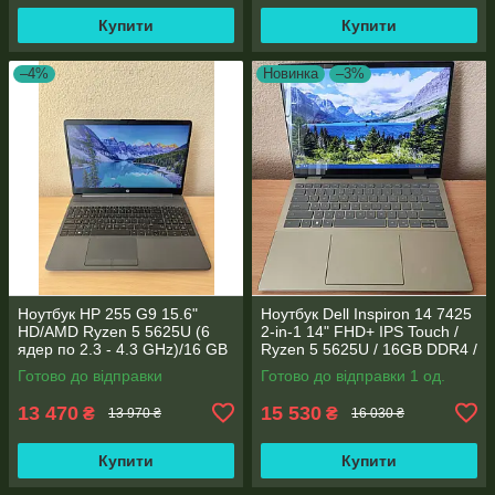
Купити
Купити
–4%
Новинка
–3%
Ноутбук HP 255 G9 15.6"
Ноутбук Dell Inspiron 14 7425
HD/AMD Ryzen 5 5625U (6
2-in-1 14" FHD+ IPS Touch /
ядер по 2.3 - 4.3 GHz)/16 GB
Ryzen 5 5625U / 16GB DDR4 /
DDR4/256GB SSD M.2/AMD
512GB SSD / Radeon Vega 7 /
Готово до відправки
Готово до відправки 1 од.
Radeon Vega 7/Web
WebCam
13 470
15 530
₴
₴
13 970 ₴
16 030 ₴
Купити
Купити