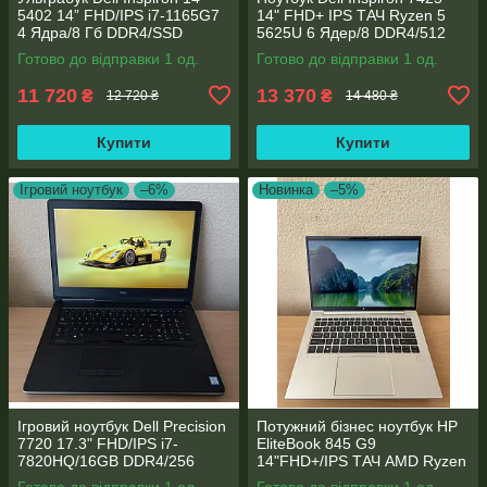
5402 14” FHD/IPS i7-1165G7
14" FHD+ IPS TАЧ Ryzen 5
4 Ядра/8 Гб DDR4/SSD
5625U 6 Ядер/8 DDR4/512
512Gb/ Intel Iris Xe Graphics
SSD M.2/Radeon RX Vega
Готово до відправки 1 од.
Готово до відправки 1 од.
7/Type-C PD
11 720
13 370
₴
₴
12 720 ₴
14 480 ₴
Купити
Купити
Ігровий ноутбук
–6%
Новинка
–5%
Ігровий ноутбук Dell Precision
Потужний бізнес ноутбук HP
7720 17.3" FHD/IPS i7-
EliteBook 845 G9
7820HQ/16GB DDR4/256
14"FHD+/IPS ТАЧ AMD Ryzen
SSD/NVIDIA Quadro P4000
5 6600U 6 ядер/16 DDR5/512
Готово до відправки 1 од.
Готово до відправки 1 од.