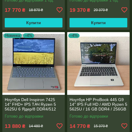
8GB
SSD NVME/AMD Radeon
660M
17 770
19 370
₴
₴
18 870 ₴
20 370 ₴
Купити
Купити
Новинка
–4%
–4%
Ноутбук Dell Inspiron 7425
Ноутбук HP ProBook 445 G9
14" FHD+ IPS TАЧ Ryzen 5
14" IPS Full HD / AMD Ryzen 5
5625U 6 Ядер/8 DDR4/512
5625U / 16 GB DDR4 / 256GB
SSD M.2/Radeon RX Vega
SSD M.2 / AMD Radeon RX
Готово до відправки
Готово до відправки
7/Type-C PD
Vega 7 / WebCam
13 880
14 770
₴
₴
14 480 ₴
15 370 ₴