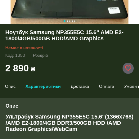
Ноутбук Samsung NP355E5C 15.6" AMD E2-
1800/4GB/500GB HDD/AMD Graphics
Немає в наявності
Код: 1350
Роздріб
2 890
₴
Опис
Характеристики
Доставка
Оплата
Умови 
Опис
Ультрабук Samsung NP355E5C 15.6"(1366x768)
/AMD E2-1800/4GB DDR3/500GB HDD /AMD
Radeon Graphics/WebCam