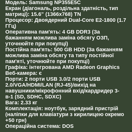
Модель: Samsung NP355E5C
Екран (діагональ, роздільна здатність, тип
матриці): 15.6" (1366x768) TN
Процесор: Двоядерний Dual-Core E2-1800 (1.7
ГГц)
Оперативна пам'ять: 4 GB DDR3 (За
бажанням можлива заміна обсягу ОЗП,
уточнюйте при покупці)
Постійна пам'ять: 500 GB HDD (За бажанням
можлива заміна обсягу та типу постійної
пам'яті, уточнюйте при покупці)
Графіка: інтегрована AMD Radeon Graphics
Веб-камера: є
Порти: 2 порти USB 3.0/2 порти USB
2.0/VGA/HDMI/LAN (RJ-45)/вихід на
навушники/мікрофонний вхід/кардридер 3-
в-1 (SD, SDHC, SDXC)
Вага: 2.33 кг
Комплектація: ноутбук, зарядний пристрій
(наліпки для клавіатури з кирилицею окремо
+50 грн)
Операційна система: DOS