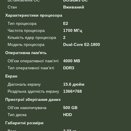
Стан
Вживаний
Характеристики процесора
Тип процесора
E2
Частота процесора
1700 МГц
Кількість ядер процесора
2
Модель процесора
Dual-Core E2-1800
Оперативна пам'ять
Об'єм оперативної пам'яті
4000 MB
Тип оперативної пам'яті
DDR3
Екран
Діагональ екрану
15.6 дюйм
Роздільна здатність екрану
1366×768
Пристрої зберігання даних
Об'єм накопичувача
500 GB
Тип диска
HDD
Габаритні розміри
Вага
2.33 кг