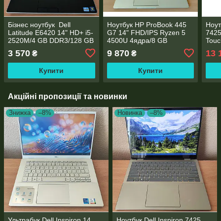
Бізнес ноутбук Dell
Ноутбук HP ProBook 445
Ноут
Latitude E6420 14" HD+ i5-
G7 14" FHD/IPS Ryzen 5
7425
2520M/4 GB DDR3/128 GB
4500U 4ядра/8 GB
Touc
SSD/Intel HD Graphics
DDR4/256GB SSD
8GB 
3 570
9 870
13 
₴
₴
3000
M.2/AMD Radeon RX Vega
Rade
6/WebCam
Купити
Купити
Акційні пропозиції та новинки
Знижка
–8%
Новинка
–8%
Ультрабук Dell Inspiron 14
Ноутбук Dell Inspiron 7425