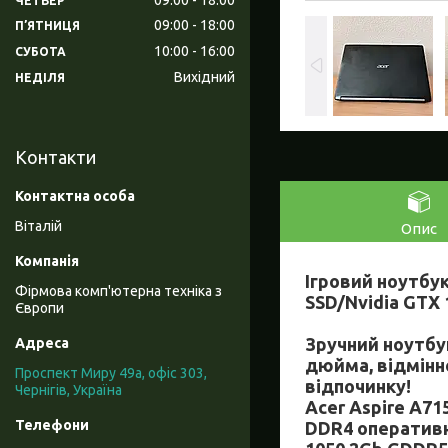
ЧЕТВЕР
09:00
18:00
ПʼЯТНИЦЯ
10:00
16:00
СУБОТА
Вихідний
НЕДІЛЯ
Контакти
Віталій
Опис
Ігровий ноутбук
Фірмова комп'ютерна техніка з
SSD/Nvidia GTX 
Європи
Зручний ноутбук
дюйма, відмінно
Проспект Миру 49а, офіс 303,
відпочинку!
Чернігів, Україна
Acer Aspire A71
DDR4 оперативно