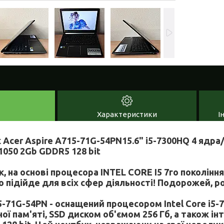
Характеристики
І
 Acer Aspire A715-71G-54PN15.6" i5-7300HQ 4 ядра
1050 2Gb GDDR5 128 bit
, на основі процесора INTEL CORE I5 7го покоління
 підійде для всіх сфер діяльності! Подорожей, ро
5-71G-54PN - оснащений процесором Intel Core i5-
ї пам'яті, SSD диском об'ємом 256 Гб, а також і