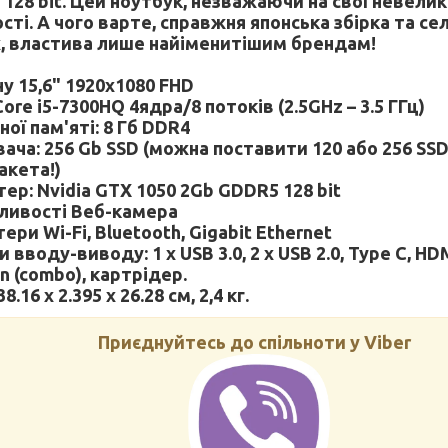
128 bit. Цей ноутбук, незважаючи на свої невелик
ті. А чого варте, справжня японська збірка та сел
 властива лише найіменитішим брендам!
у 15,6" 1920x1080 FHD
ore i5-7300HQ 4ядра/8 потоків (2.5GHz – 3.5 ГГц)
ої пам'яті: 8 Гб DDR4
ача: 256 Gb SSD (можна поставити 120 або 256 SS
акета!)
ер: Nvidia GTX 1050 2Gb GDDR5 128 bit
ливості Веб-камера
ри Wi-Fi, Bluetooth, Gigabit Ethernet
 вводу-виводу: 1 x USB 3.0, 2 x USB 2.0, Type C, HDM
n (combo), картрідер.
8.16 x 2.395 x 26.28 см, 2,4 кг.
Приєднуйтесь до спільноти у Viber