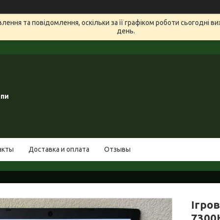
ення та повідомлення, оскільки за її графіком роботи сьогодні в
день.
опи
акты
Доставка и оплата
Отзывы
Ігров
7300