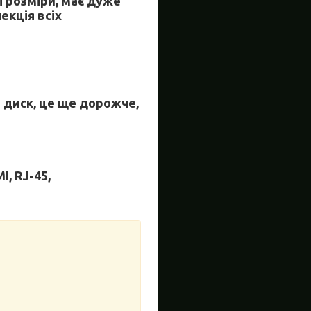
і розміри, має дуже
екція всіх
D диск, це ще дорожче,
I, RJ-45,