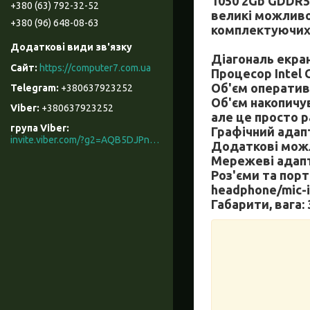
1050 2Gb GDDR5 
+380 (63) 792-32-52
великі можливос
+380 (96) 648-08-63
комплектуючих,
Діагональ екран
https://computer7.com.ua
Процесор Intel C
Об'єм оперативн
+380637923252
Об'єм накопичув
+380637923252
але це просто р
група Viber
Графічний адапт
invite.viber.com/?g2=AQB5DJPnzrcN900ZOqAAIKeKZKnYGX3WR%2F9%2B3M5x3mL7t066rkD2eNKyRhe%2BcU0t
Додаткові мож
Мережеві адапте
Роз'єми та порти
headphone/mic-i
Габарити, вага: 3