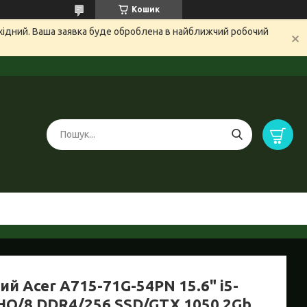
Кошик
ихідний. Ваша заявка буде оброблена в найближчий робочий
ий Acer A715-71G-54PN 15.6" i5-
HQ/8 DDR4/256 SSD/GTX 1050 2Gb