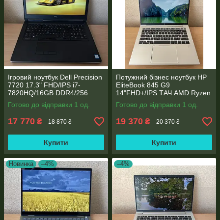
Ігровий ноутбук Dell Precision
Потужний бізнес ноутбук HP
7720 17.3" FHD/IPS i7-
EliteBook 845 G9
7820HQ/16GB DDR4/256
14"FHD+/IPS ТАЧ AMD Ryzen
SSD/NVIDIA Quadro P4000
5 6600U 6 ядер/16 DDR5/512
Готово до відправки 1 од.
Готово до відправки 1 од.
8GB
SSD NVME/AMD Radeon
660M
17 770
19 370
₴
₴
18 870 ₴
20 370 ₴
Купити
Купити
Новинка
–4%
–4%