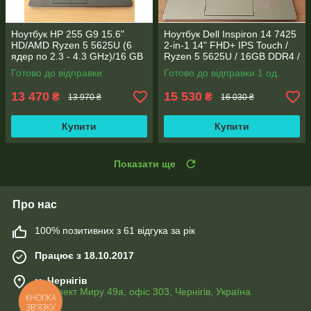
Ноутбук HP 255 G9 15.6"
Ноутбук Dell Inspiron 14 7425
HD/AMD Ryzen 5 5625U (6
2-in-1 14" FHD+ IPS Touch /
ядер по 2.3 - 4.3 GHz)/16 GB
Ryzen 5 5625U / 16GB DDR4 /
DDR4/256GB SSD M.2/AMD
512GB SSD / Radeon Vega 7 /
Готово до відправки
Готово до відправки 1 од.
Radeon Vega 7/Web
WebCam
13 470
15 530
₴
₴
13 970 ₴
16 030 ₴
Купити
Купити
Показати ще
Про нас
100% позитивних з 61 відгука за рік
Працює з 18.10.2017
м. Чернігів
Проспект Миру 49а, офіс 303, Чернігів, Україна
КНОПКА
ЗВ'ЯЗКУ