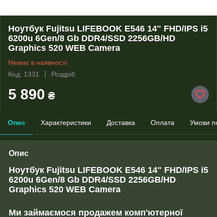
Ноутбук Fujitsu LIFEBOOK E546 14" FHD/IPS i5
6200u 6Gen/8 Gb DDR4/SSD 2256GB/HD
Graphics 520 WEB Camera
Немає в наявності
Код: 1331
Роздріб
5 890
₴
Опис
Характеристики
Доставка
Оплата
Умови п
Опис
Ноутбук Fujitsu LIFEBOOK E546 14" FHD/IPS i5
6200u 6Gen/8 Gb DDR4/SSD 2256GB/HD
Graphics 520 WEB Camera
Ми займаємося продажем комп'ютерної