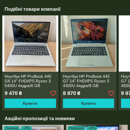
Подібні товари компанії
Ноутбук HP ProBook 445
Ноутбук HP ProBook 445
Ноут
G8 14" FHD/IPS Ryzen 3
G7 14" FHD/IPS Ryzen 3
G7 1
5400U 4ядра/8 GB
4300U 4ядра/8 GB
4500
DDR4/256GB SSD
DDR4/256GB SSD
DDR
9 470
8 870
9 8
₴
₴
M.2/AMD Radeon RX Vega
M.2/AMD Radeon RX Vega
M.2
6/WebCam
5/WebCam
6/W
Купити
Купити
Акційні пропозиції та новинки
Знижка
–8%
Новинка
–8%