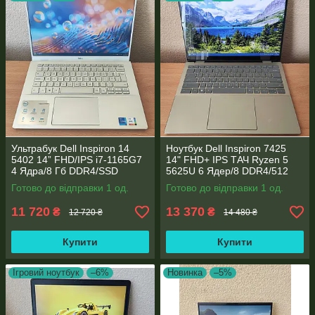
Ультрабук Dell Inspiron 14
Ноутбук Dell Inspiron 7425
5402 14” FHD/IPS i7-1165G7
14" FHD+ IPS TАЧ Ryzen 5
4 Ядра/8 Гб DDR4/SSD
5625U 6 Ядер/8 DDR4/512
512Gb/ Intel Iris Xe Graphics
SSD M.2/Radeon RX Vega
Готово до відправки 1 од.
Готово до відправки 1 од.
7/Type-C PD
11 720
13 370
₴
₴
12 720 ₴
14 480 ₴
Купити
Купити
Ігровий ноутбук
–6%
Новинка
–5%