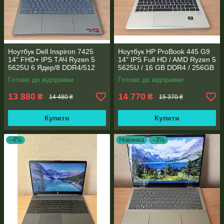
Ноутбук Dell Inspiron 7425
Ноутбук HP ProBook 445 G9
14" FHD+ IPS TАЧ Ryzen 5
14" IPS Full HD / AMD Ryzen 5
5625U 6 Ядер/8 DDR4/512
5625U / 16 GB DDR4 / 256GB
SSD M.2/Radeon RX Vega
SSD M.2 / AMD Radeon RX
Готово до відправки
Готово до відправки
7/Type-C PD
Vega 7 / WebCam
13 880
14 770
₴
₴
14 480 ₴
15 370 ₴
Купити
Купити
–4%
Новинка
–3%