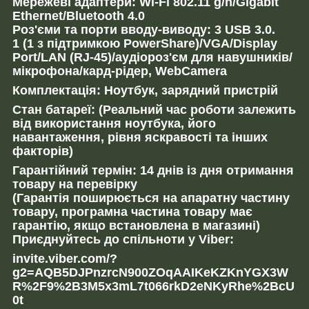
Мережеві адаптери: Wi-Fi 802.11 g/n/Gigabit
Ethernet/Bluetooth 4.0
Роз'єми та порти вводу-виводу: 3 USB 3.0.
1 (1 з підтримкою PowerShare)/VGA/Display
Port/LAN (RJ-45)/аудіороз'єм для навушників/
мікрофона/кард-рідер, WebCamera
Комплектація: Ноутбук, зарядний пристрій
Стан батареї: (Реальний час роботи залежить
від використання ноутбука, його
навантаження, рівня яскравості та інших
факторів)
Гарантійний термін: 14 днів із дня отримання
товару на перевірку
(Гарантія поширюється на апаратну частину
товару, програмна частина товару має
гарантію, якщо встановлена в магазині)
Приєднуйтесь до спільноти у Viber:
invite.viber.com/?
g2=AQB5DJPnzrcN900ZOqAAIKeKZKnYGX3W
R%2F9%2B3M5x3mL7t066rkD2eNKyRhe%2BcU
0t