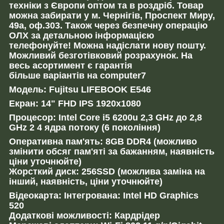
техніки з Європи оптом та в роздріб. Товар
можна забирати у м. Чернігів, Проспект Миру,
49а, оф.303. Також через безпечну операцію
ОЛХ за детальною інформацією
телефонуйте! Можна надіслати нову пошту.
Можливий безготівковий розрахунок. На
весь асортимент є гарантія
більше варіантів на computer7
Модель: Fujitsu LIFEBOOK E546
Екран: 14" FHD IPS 1920х1080
Процесор: Intel Core i5 6200u 2,3 GHz до 2,8
GHz 2 4 ядра потоку (6 покоління)
Оперативна пам'ять: 8GB DDR4 (можливо
змінити обсяг пам'яті за бажанням, наявність
ціни уточнюйте)
Жорсткий диск: 256SSD (можлива заміна на
інший, наявність, ціни уточнюйте)
Відеокарта: Інтегрована: Intel HD Graphics
520
Додаткові можливості: Кардрідер