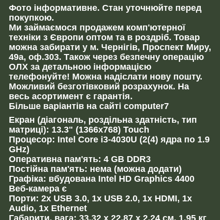
Фото інформативне. Стан уточнюйте перед
покупкою.
Ми займаємося продажем комп'ютерної
техніки з Європи оптом та в роздріб. Товар
можна забирати у м. Чернігів, Проспект Миру,
49а, оф.303. Також через безпечну операцію
ОЛХ за детальною інформацією
телефонуйте! Можна надіслати нову пошту.
Можливий безготівковий розрахунок. На
весь асортимент є гарантія.
Більше варіантів на сайті computer7
Екран (діагональ, роздільна здатність, тип
матриці): 13.3" (1366x768) Touch
Процесор: Intel Core i3-4030U (2(4) ядра по 1.9
GHz)
Оперативна пам'ять: 4 GB DDR3
Постійна пам'ять: нема (можна додати)
Графіка: вбудована Intel HD Graphics 4400
Веб-камера є
Порти: 2x USB 3.0, 1x USB 2.0, 1x HDMI, 1x
Audio, 1x Ethernet
Габарити, вага: 33.32 x 22.87 x 2.24 см, 1.95 кг