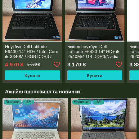
Ноутбук Dell Latitude
Бізнес ноутбук Dell
Бізн
E6430 14" HD+ / Intel Core
Latitude E6420 14" HD+ i5-
Lati
i5-3340M / 8GB DDR3 /
2540M/4 GB DDR3/Nvidia
262
256GB SSD / NVS 5200M
Geforce
HDD/
4 970
3 170
3 8
₴
₴
5 070 ₴
NVS4200M/WebCam
300
Купити
Купити
Акційні пропозиції та новинки
Знижка
–8%
Новинка
–8%