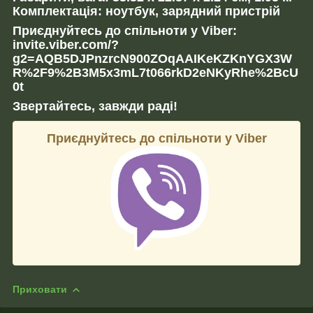
Комплектація: ноутбук, зарядний пристрій
Приєднуйтесь до спільноти у Viber:
invite.viber.com/?
g2=AQB5DJPnzrcN900ZOqAAIKeKZKnYGX3W
R%2F9%2B3M5x3mL7t066rkD2eNKyRhe%2BcU
0t
Звертайтесь, завжди раді!
Приєднуйтесь до спільноти у Viber
Приховати