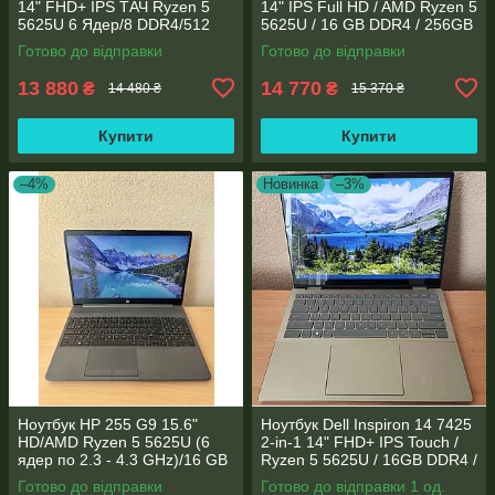
14" FHD+ IPS TАЧ Ryzen 5
14" IPS Full HD / AMD Ryzen 5
5625U 6 Ядер/8 DDR4/512
5625U / 16 GB DDR4 / 256GB
SSD M.2/Radeon RX Vega
SSD M.2 / AMD Radeon RX
Готово до відправки
Готово до відправки
7/Type-C PD
Vega 7 / WebCam
13 880
14 770
₴
₴
14 480 ₴
15 370 ₴
Купити
Купити
–4%
Новинка
–3%
Ноутбук HP 255 G9 15.6"
Ноутбук Dell Inspiron 14 7425
HD/AMD Ryzen 5 5625U (6
2-in-1 14" FHD+ IPS Touch /
ядер по 2.3 - 4.3 GHz)/16 GB
Ryzen 5 5625U / 16GB DDR4 /
DDR4/256GB SSD M.2/AMD
512GB SSD / Radeon Vega 7 /
Готово до відправки
Готово до відправки 1 од.
Radeon Vega 7/Web
WebCam