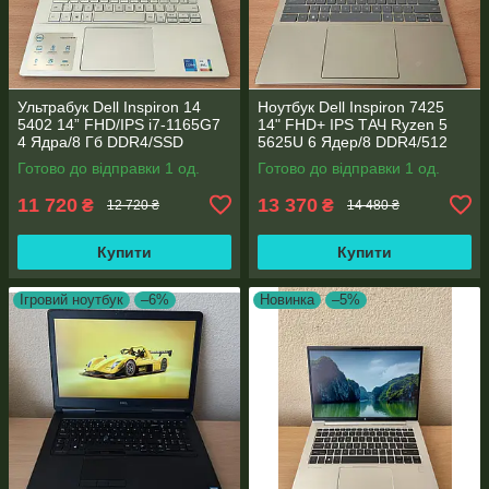
Ультрабук Dell Inspiron 14
Ноутбук Dell Inspiron 7425
5402 14” FHD/IPS i7-1165G7
14" FHD+ IPS TАЧ Ryzen 5
4 Ядра/8 Гб DDR4/SSD
5625U 6 Ядер/8 DDR4/512
512Gb/ Intel Iris Xe Graphics
SSD M.2/Radeon RX Vega
Готово до відправки 1 од.
Готово до відправки 1 од.
7/Type-C PD
11 720
13 370
₴
₴
12 720 ₴
14 480 ₴
Купити
Купити
Ігровий ноутбук
–6%
Новинка
–5%