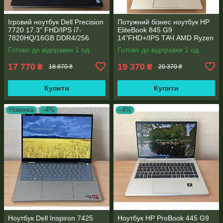
Ігровий ноутбук Dell Precision
Потужний бізнес ноутбук HP
7720 17.3" FHD/IPS i7-
EliteBook 845 G9
7820HQ/16GB DDR4/256
14"FHD+/IPS ТАЧ AMD Ryzen
SSD/NVIDIA Quadro P4000
5 6600U 6 ядер/16 DDR5/512
Готово до відправки 1 од.
Готово до відправки 1 од.
8GB
SSD NVME/AMD Radeon
660M
17 770
19 370
₴
₴
18 870 ₴
20 370 ₴
Купити
Купити
Новинка
–4%
–4%
Ноутбук Dell Inspiron 7425
Ноутбук HP ProBook 445 G9