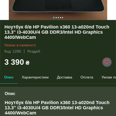
Ноутбук б/в HP Pavilion x360 13-a020nd Touch
13.3" i3-4030U/4 GB DDR3/Intel HD Graphics
4400/WebCam
Немає в наявності
Код: 1290
Роздріб
3 390
₴
Опис
Характеристики
Доставка
Оплата
Умови п
Опис
Ноутбук
б/в
HP Pavilion x360 13-a020nd Touch
13.3" i3-4030U/4 GB DDR3/Intel HD Graphics
4400/WebCam