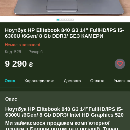
Ноутбук HP Elitebook 840 G3 14” FullHD/IPS i5-
6300U /6Gen/ 8 Gb DDR3/ БЕЗ КАМЕРИ
Немає в наявності
Код: 529
Роздріб
9 290
₴
Опис
Характеристики
Доставка
Оплата
Умови п
Опис
Ноутбук HP Elitebook 840 G3 14”FullHD/IPS i5-
6300U /6Gen/ 8 Gb DDR3/ Intel HD Graphics 520
Ми займаємося продажем комп'ютерної
техніки з Європи оптом та в роздріб. Товар