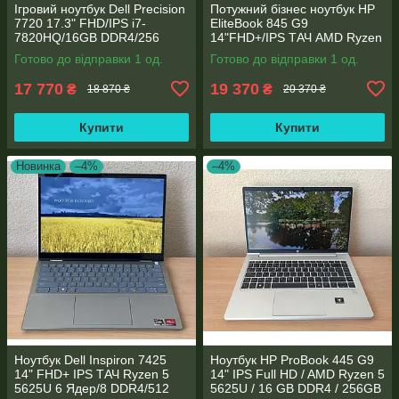
Ігровий ноутбук Dell Precision
Потужний бізнес ноутбук HP
7720 17.3" FHD/IPS i7-
EliteBook 845 G9
7820HQ/16GB DDR4/256
14"FHD+/IPS ТАЧ AMD Ryzen
SSD/NVIDIA Quadro P4000
5 6600U 6 ядер/16 DDR5/512
Готово до відправки 1 од.
Готово до відправки 1 од.
8GB
SSD NVME/AMD Radeon
660M
17 770
19 370
₴
₴
18 870 ₴
20 370 ₴
Купити
Купити
Новинка
–4%
–4%
Ноутбук Dell Inspiron 7425
Ноутбук HP ProBook 445 G9
14" FHD+ IPS TАЧ Ryzen 5
14" IPS Full HD / AMD Ryzen 5
5625U 6 Ядер/8 DDR4/512
5625U / 16 GB DDR4 / 256GB