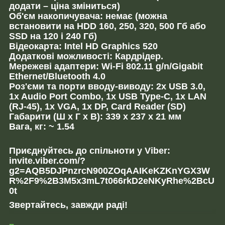
додати – ціна зміниться)
Об'єм накопичувача: немає (можна
встановити на HDD 160, 250, 320, 500 Гб або
SSD на 120 і 240 Гб)
Відеокарта: Intel HD Graphics 520
Додаткові можливості: Кардрідер.
Мережеві адаптери: Wi-Fi 802.11 g/n/Gigabit
Ethernet/Bluetooth 4.0
Роз'єми та порти вводу-виводу: 2x USB 3.0,
1x Audio Port Combo, 1x USB Type-C, 1x LAN
(RJ-45), 1x VGA, 1x DP, Card Reader (SD)
Габарити (Ш х Г х В): 339 x 237 x 21 мм
Вага, кг: ~ 1.54
Приєднуйтесь до спільноти у Viber:
invite.viber.com/?
g2=AQB5DJPnzrcN900ZOqAAIKeKZKnYGX3W
R%2F9%2B3M5x3mL7t066rkD2eNKyRhe%2BcU
0t
Звертайтесь, завжди раді!