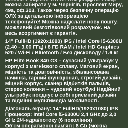
можна забирати у м. Чернігів, Проспект Миру,
49а, оф.303. Також через безпечну операцію
ОЛХ за детальною інформацією
телефонуйте! Можна надіслати нову пошту.
Можливий безготівковий розрахунок. На
весь асортимент є гарантія.
14" FullHD (1920x1080) IPS / Intel Core i5-6300U
(2.40 - 3.00 ГГц) / 8 ГБ RAM / Intel HD Graphics
520 / Wi-Fi / Bluetooth / Без дисководу / 1.6 кг
HP Elite Book 840 G3 – сучасний ультрабук у
корпусі з магнієвого сплаву. Матовий екран,
міцність та довговічність, збалансована
начинка, гарний функціонал, строгий дизайн,
міцний корпус, сканер відбитків пальців,
стерео колонки – чудовий ноутбук! Надійний
ультрабук поєднує в собі приємний дизайн
та відмінні мультимедіа можливості.
Діагональ екрану: 14" FullHD(1920x1080) IPS
Процесор: Intel Core i5-6300U 2,4 GHz до 3,0
GHz 2/4-ядра/потоку (6 покоління)
Об'єм оперативної пам'яті: 8 Gb (можна