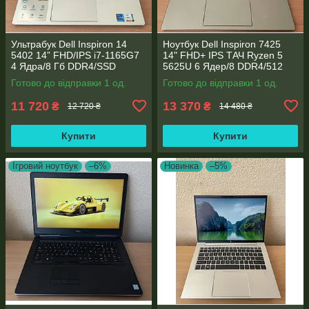
Ультрабук Dell Inspiron 14
Ноутбук Dell Inspiron 7425
5402 14” FHD/IPS i7-1165G7
14" FHD+ IPS TАЧ Ryzen 5
4 Ядра/8 Гб DDR4/SSD
5625U 6 Ядер/8 DDR4/512
512Gb/ Intel Iris Xe Graphics
SSD M.2/Radeon RX Vega
Готово до відправки 1 од.
Готово до відправки 1 од.
7/Type-C PD
11 720
13 370
₴
₴
12 720 ₴
14 480 ₴
Купити
Купити
Ігровий ноутбук
–6%
Новинка
–5%