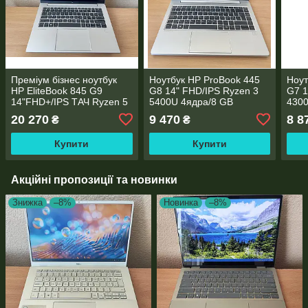
Преміум бізнес ноутбук
Ноутбук HP ProBook 445
Ноут
HP EliteBook 845 G9
G8 14" FHD/IPS Ryzen 3
G7 1
14"FHD+/IPS ТАЧ Ryzen 5
5400U 4ядра/8 GB
4300
6600U 6 ядер/16 GB
DDR4/256GB SSD
DDR
20 270
9 470
8 8
₴
₴
DDR5/512 SSD
M.2/AMD Radeon RX Vega
M.2
NVME/AMD Radeon
6/WebCam
5/W
Купити
Купити
660M/Type-C PD
Акційні пропозиції та новинки
Знижка
–8%
Новинка
–8%