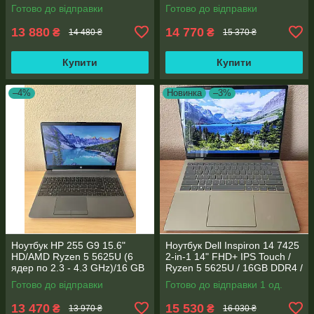
SSD M.2/Radeon RX Vega
SSD M.2 / AMD Radeon RX
Готово до відправки
Готово до відправки
7/Type-C PD
Vega 7 / WebCam
13 880
14 770
₴
₴
14 480 ₴
15 370 ₴
Купити
Купити
–4%
Новинка
–3%
Ноутбук HP 255 G9 15.6"
Ноутбук Dell Inspiron 14 7425
HD/AMD Ryzen 5 5625U (6
2-in-1 14" FHD+ IPS Touch /
ядер по 2.3 - 4.3 GHz)/16 GB
Ryzen 5 5625U / 16GB DDR4 /
DDR4/256GB SSD M.2/AMD
512GB SSD / Radeon Vega 7 /
Готово до відправки
Готово до відправки 1 од.
Radeon Vega 7/Web
WebCam
13 470
15 530
₴
₴
13 970 ₴
16 030 ₴