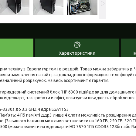
Характеристики
І
у техніку з Європи гуртом і в роздріб. Товар можна забирати в р. Ч
ивши замовлення на сайті, за докладною інформацією телефонуйт
налічний розрахунок. На весь асортимент є гарантія.
тириядерний системний блок "HP 6300 підійде як для домашнього 
х відеокарт, так і роботи в офісі, показуючи швидкість оброблення
i5-3330s до 3.2 GHZ 4 ядра LGA1155
Пам'ять: 4 ГБ пам'яті ддр3 лише 4 слоти можливість розширення до
. (За вашого бажання можливо встановити на 160 ГБ, 250 ГБ, 320 Гб,
s 2500 (можна змінити на відеокарти HD 7570 1ГБ GDDR5 128біт або R