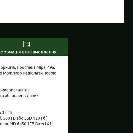
нформація для замовлення
орнигів, Проспект Міра, 49а,
е! Можливо надіслати новою
використання з
 та обчислень даних.
 32 ГБ
 500 ГБ або SSD 120 Гб )
adeon HD 6450 1ГБ DirectX11