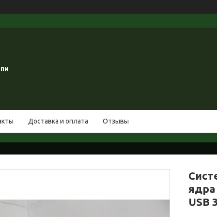
опи
акты
Доставка и оплата
Отзывы
Сист
ядра 
USB 3