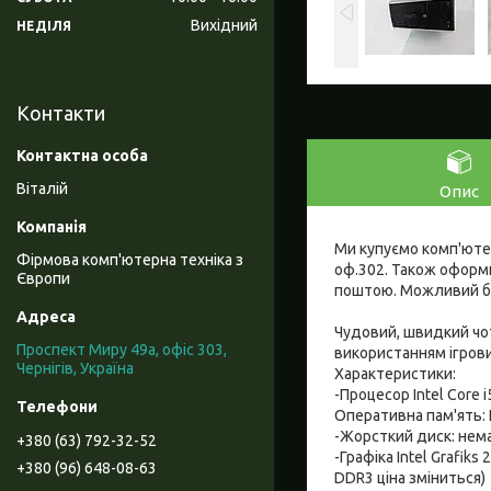
Вихідний
НЕДІЛЯ
Контакти
Віталій
Опис
Ми купуємо комп'ютерн
Фірмова комп'ютерна техніка з
оф.302. Також оформ
Європи
поштою. Можливий без
Чудовий, швидкий чо
Проспект Миру 49а, офіс 303,
використанням ігрови
Чернігів, Україна
Характеристики:
-Процесор Intel Core 
Оперативна пам'ять: 
-Жорсткий диск: немає
+380 (63) 792-32-52
-Графіка Intel Grafik
+380 (96) 648-08-63
DDR3 ціна зміниться)