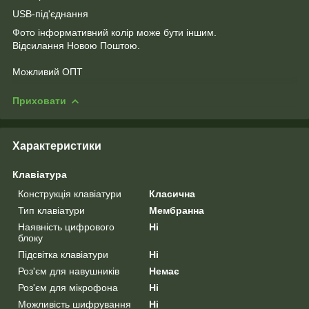
USB-під'єднання
Фото інформативний колір може бути іншим.
Відсилання Новою Поштою.
Можливий ОПТ
Приховати
Характеристики
Клавіатура
Конструкція клавіатури
Класична
Тип клавіатури
Мембранна
Наявність цифрового
Ні
блоку
Підсвітка клавіатури
Ні
Роз'єм для навушників
Немає
Роз'єм для мікрофона
Ні
Можливість шифрування
Ні