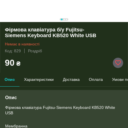
Фірмова клавіатура б/у Fujitsu-
Siemens Keyboard KB520 White USB
Немає в наявності
Код: 829
Роздріб
90
₴
Опис
Характеристики
Доставка
Оплата
Умови п
Опис
Фірмова клавіатура Fujitsu-Siemens Keyboard KB520 White
USB
Мембранна