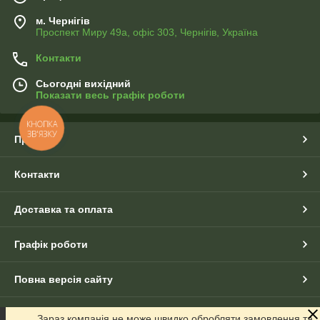
м. Чернігів
Проспект Миру 49а, офіс 303, Чернігів, Україна
Контакти
Сьогодні вихідний
Показати весь графік роботи
КНОПКА
ЗВ'ЯЗКУ
Про нас
Контакти
Доставка та оплата
Графік роботи
Повна версія сайту
Сайт створено на маркетплейсі
Prom.ua
Зараз компанія не може швидко обробляти замовлення та