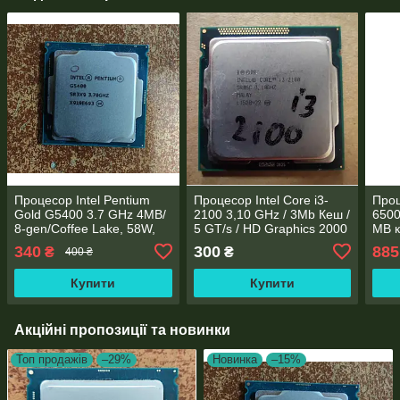
Процесор Intel Pentium
Процесор Intel Core i3-
Проц
Gold G5400 3.7 GHz 4MB/
2100 3,10 GHz / 3Mb Кеш /
6500
8-gen/Coffee Lake, 58W,
5 GT/s / HD Graphics 2000
MB к
S1151
/ s1155
530/
340
300
885
₴
₴
400 ₴
Купити
Купити
Акційні пропозиції та новинки
Топ продажів
–29%
Новинка
–15%