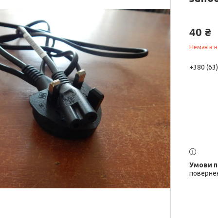
40 ₴
Немає в н
+380 (63
повернен