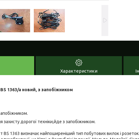
Характеристики
І
S 1363/a новий, з запобіжником
запобіжником.
 захисту дорогої техніки,йде з запобіжником.
 BS 1363 визначає найпоширеніший тип побутових вилок і розеток 