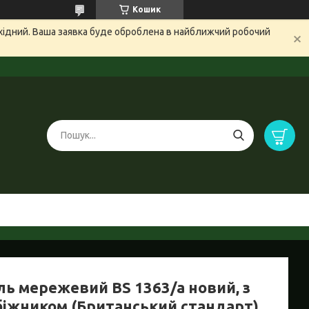
Кошик
ихідний. Ваша заявка буде оброблена в найближчий робочий
ль мережевий BS 1363/a новий, з
біжником (Британський стандарт)