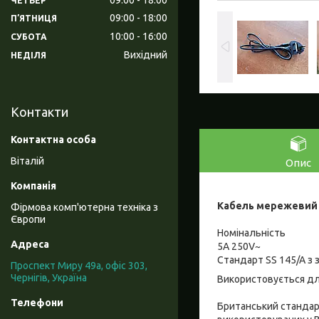
ЧЕТВЕР
09:00
18:00
ПʼЯТНИЦЯ
10:00
16:00
СУБОТА
Вихідний
НЕДІЛЯ
Контакти
Віталій
Опис
Кабель мережевий B
Фірмова комп'ютерна техніка з
Європи
Номінальність
5A 250V~
Стандарт SS 145/A з 
Проспект Миру 49а, офіс 303,
Чернігів, Україна
Використовується для
Британський стандарт