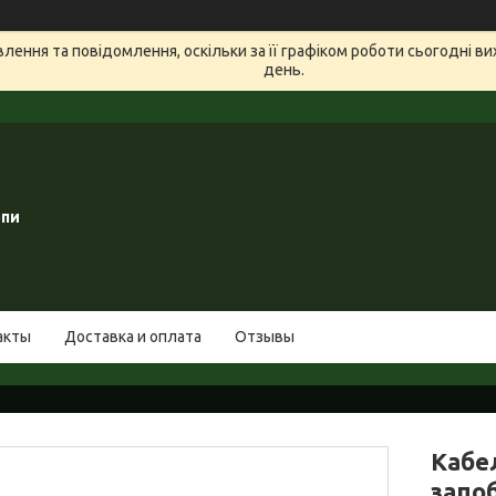
ення та повідомлення, оскільки за її графіком роботи сьогодні в
день.
опи
акты
Доставка и оплата
Отзывы
Кабе
запо