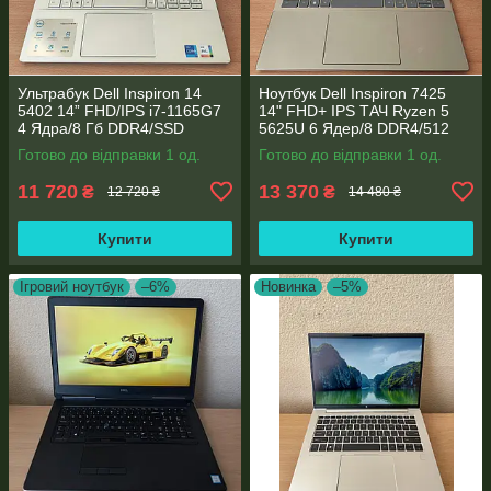
Ультрабук Dell Inspiron 14
Ноутбук Dell Inspiron 7425
5402 14” FHD/IPS i7-1165G7
14" FHD+ IPS TАЧ Ryzen 5
4 Ядра/8 Гб DDR4/SSD
5625U 6 Ядер/8 DDR4/512
512Gb/ Intel Iris Xe Graphics
SSD M.2/Radeon RX Vega
Готово до відправки 1 од.
Готово до відправки 1 од.
7/Type-C PD
11 720
13 370
₴
₴
12 720 ₴
14 480 ₴
Купити
Купити
Ігровий ноутбук
–6%
Новинка
–5%