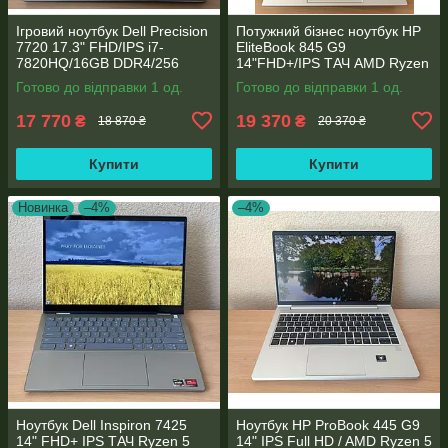
Ігровий ноутбук Dell Precision
Потужний бізнес ноутбук HP
7720 17.3" FHD/IPS i7-
EliteBook 845 G9
7820HQ/16GB DDR4/256
14"FHD+/IPS ТАЧ AMD Ryzen
SSD/NVIDIA Quadro P4000
5 6600U 6 ядер/16 DDR5/512
Готово до відправки 1 од.
Готово до відправки 1 од.
8GB
SSD NVME/AMD Radeon
660M
17 770
19 370
₴
₴
18 870 ₴
20 370 ₴
Купити
Купити
Новинка
–4%
–4%
Ноутбук Dell Inspiron 7425
Ноутбук HP ProBook 445 G9
14" FHD+ IPS TАЧ Ryzen 5
14" IPS Full HD / AMD Ryzen 5