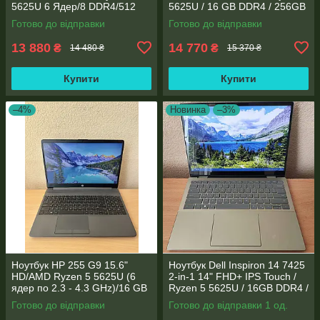
5625U 6 Ядер/8 DDR4/512
5625U / 16 GB DDR4 / 256GB
SSD M.2/Radeon RX Vega
SSD M.2 / AMD Radeon RX
Готово до відправки
Готово до відправки
7/Type-C PD
Vega 7 / WebCam
13 880
14 770
₴
₴
14 480 ₴
15 370 ₴
Купити
Купити
–4%
Новинка
–3%
Ноутбук HP 255 G9 15.6"
Ноутбук Dell Inspiron 14 7425
HD/AMD Ryzen 5 5625U (6
2-in-1 14" FHD+ IPS Touch /
ядер по 2.3 - 4.3 GHz)/16 GB
Ryzen 5 5625U / 16GB DDR4 /
DDR4/256GB SSD M.2/AMD
512GB SSD / Radeon Vega 7 /
Готово до відправки
Готово до відправки 1 од.
Radeon Vega 7/Web
WebCam