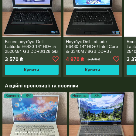
Бізнес ноутбук Dell
Ноутбук Dell Latitude
Бізн
Latitude E6420 14" HD+ i5-
E6430 14" HD+ / Intel Core
Lati
2520M/4 GB DDR3/128 GB
i5-3340M / 8GB DDR3 /
254
SSD/Intel HD Graphics
256GB SSD / NVS 5200M
HDD/
3 570
4 970
3 3
₴
₴
5 070 ₴
3000
NVS
Купити
Купити
Акційні пропозиції та новинки
Знижка
–8%
Новинка
–8%