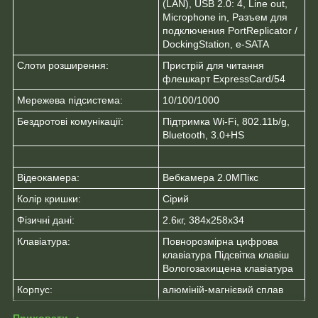
(LAN), USB 2.0: 4, Line out,
Microphone in, Разъем для
подключения PortReplicator /
DockingStation, e-SATA
Слоти розширення:
Пристрій для читання
флешкарт ExpressCard/54
Мережева підсистема:
10/100/1000
Бездротові комунікації:
Підтримка Wi-Fi, 802.11b/g,
Bluetooth, 3.0+HS
Відеокамера:
Вебкамера 2.0МПікс
Колір кришки:
Сірий
Фізичні дані:
2.6кг, 384x258x34
Клавіатура:
Повнорозмірна цифрова
клавіатура Підсвітка клавіш
Вологозахищена клавіатура
Корпус:
алюміній-магнієвий сплав
Приховати