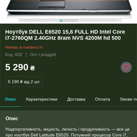
Ноутбук DELL E6520 15,6 FULL HD Intel Core
i7-2760QM 2.40GHz 8ram NVS 4200M hd 500
Немає в наявності
Код: 602
Опт і роздріб
5 290
₴
5 190 ₴
від 2 шт.
Опис
Характеристики
Доставка
Оплата
Умови п
Опис
Надпортативність, міцність, легкість і продуктивність — все це
про ноутбук Dell Latitude E6520. Потужний процесор Core i7,