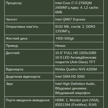
Процесор:
Intel Core i7 i7-2760QM
2400МГц ядер: 4, L2 cache:
6МБ
Чипсет:
Intel QM67 Express
Оперативна пам'ять:
8192 МБ, слотів: 2, DDR3
1333МГц
Жесткий диск:
HDD 500gb
Привод:
Немає
Дисплей:
15.6" FULL HD 1920x1080
16:9 LED Антивідблискове
покриття (Anti-Glare) TFT
Відеокарта:
NVidia Quattro NVS 4200M
Додаткова відеокарта:
Intel GMA HD 3000
Звук:
Intel High-Definition Audio,
Вбудовані динаміки,
Вбудований мікрофон
Порти введення-виведення:
HDMI: 1, Monitor port (VGA),
IEEE1394 (FireWire), RJ45