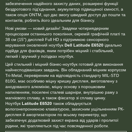
забезпечення надійного захисту даних, розширені функції
бездротового під'єднання, акумулятор підвищеної ємності, а
також опція ONTM, що дає змогу швидкий доступ до пошти та
контактів, роблять його ідеальним для бізнесу.
Нові умови — новий дизайн! Завдяки чотириядерним
процесорам останнього покоління, окремій графічній платі та
38 см (15") дисплей Full HD з підтримкою сенсорного
керування оновлений ноутбук
Dell Latitude E6520
ідеально
підійде для фахівців, яким потрібен міцний і стабільний,
легкий і зручний у поїздках ноутбук.
Цей стильний і міцний бізнес-ноутбук готовий для виконання
найнесподіваніших завдань. Він обладнаний міцним корпусом
Tri-Metal, перевіреним на відповідність стандарту MIL-STD
810G, має особливо міцну кришку дисплея, виготовлену з
анодованого алюмінію, міцну основу з порошковим
напиленням, посилені сталеві шарніри, внутрішню раму з
магнієвого сплаву, а також фіксатор зі сплаву цинку.
Ноутбук
Latitude E6520
також обладнується
вологонепроникною клавіатурою, захисним ущільненням РК-
дисплея й амортизатором по всьому периметру, що
забезпечує додатковий захист екрана від ударів і пролитої
рідини, які трапляються під час повсякденної роботи.