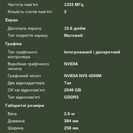
Частота пам'яті
1333 МГц
Кількість слотів пам'яті
2
Екран
Діагональ екрану
15.6 дюйм
Тип покриття екрану
Матовий
Графіка
Тип графічного
Інтегрований і дискретний
контролера
Виробник графічного
NVIDIA
чіпсета
Графічний чіпсет
NVIDIA NVS 4200M
Два відеоадаптера
Так
Об`єм відеопам'яті
2048 GB
Тип відеопам'яті
GDDR3
Габаритні розміри
Вага
2.6 кг
Довжина
384 мм
Ширина
258 мм