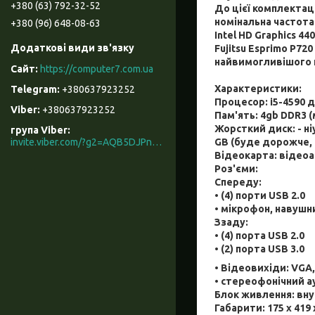
+380 (63) 792-32-52
До цієї комплектац
номінальна частота
+380 (96) 648-08-63
Intel HD Graphics 4
4
0
Fujitsu Esprimo P7
2
0
найвимогливішого 
https://computer7.com.ua
Характеристики:
+380637923252
Процесор: i
5
-
459
0 
+380637923252
Пам'ять: 4gb DDR3 (
Жорсткий диск: - ні
група Viber
GB (буде дорожче, 
invite.viber.com/?g2=AQB5DJPnzrcN900ZOqAAIKeKZKnYGX3WR%2F9%2B3M5x3mL7t066rkD2eNKyRhe%2BcU0t
Відеокарта: відеоа
Роз'єми:
Спереду:
• (4) порти USB 2.0
• мікрофон, навушн
Ззаду:
• (
4
) порта USB 2.0
• (
2
) порта USB
3
.0
•
Відеовихід
и:
VGA
• стереофонічний ау
Блок живлення: вну
Габарити: 175 x 419 