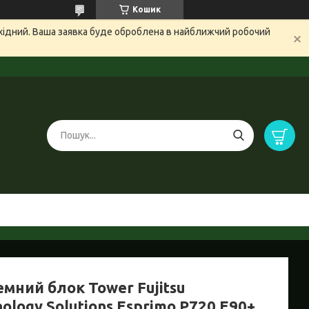
Кошик
ихідний. Ваша заявка буде оброблена в найближчий робочий
мний блок Tower Fujitsu
ology Solutions Esprimo P720 E90+