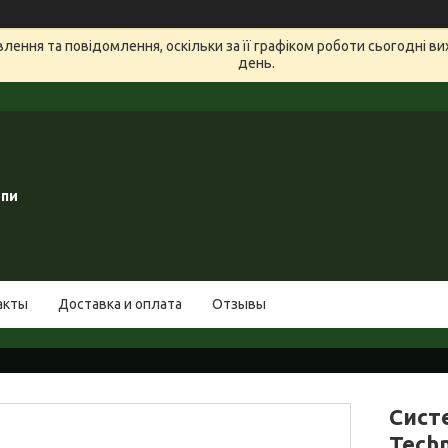
ення та повідомлення, оскільки за її графіком роботи сьогодні в
день.
опи
акты
Доставка и оплата
Отзывы
Систе
Techn