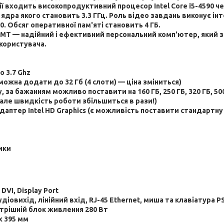
ії входить високопродуктивний процесор Intel Core i
5
-
459
0
ч
 ядра якого становить 3.3 ГГц. Роль відео завдань виконує ін
0. Обсяг оперативної пам'яті становить 4 ГБ.
 MT — надійний і ефективний персональний комп'ютер, який 
користувача.
до
3.7
Ghz
можна додати до 32 Гб (4 слоти) — ціна зміниться)
у, за бажанням можливо поставити на 160 ГБ, 250 ГБ, 320 ГБ, 50
але швидкість роботи збільшиться в рази!)
даптер Intel HD Graphics (є можливість поставити стандартну
ики
,
DVI
,
Display
Port
діовихід, лінійний вхід, RJ-45 Ethernet, миша та клавіатура 
трішній блок живлення 2
8
0 Вт
x 395 мм