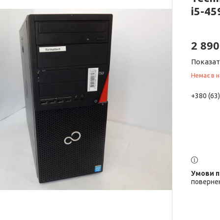
i5-45
2 890
Показат
Немає в н
+380 (63
повернен