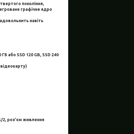
етвертого
покоління,
тегроване графічне ядро
задовольнить навіть
0 ГБ або SSD 120 GB, SSD 240
 відеокарту)
PS/2, роз'єм живлення