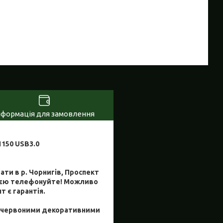
нформація для замовлення
1150 USB3.0
ати в р. Чорнигів, Проспект
цією телефонуйте! Можливо
 є гарантія.
 і червоними декоративними