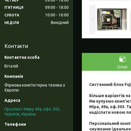
ЧЕТВЕР
09:00
18:00
ПʼЯТНИЦЯ
10:00
16:00
СУБОТА
Вихідний
НЕДІЛЯ
Контакти
Віталій
Опис
Системний
блок
Fuj
Фірмова комп'ютерна техніка з
Європи
Більше варіантів на
Ми купуємо комп'ют
Міра, 49а, оф.303
Проспект Миру 49а, офіс 303,
надіслати новою по
Чернігів, Україна
Персональний ком
смужками ідеально 