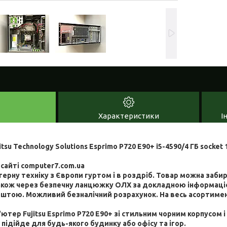
Характеристики
І
itsu Technology Solutions Esprimo P7
2
0 E
90+ i
5
-
459
0/4 ГБ
socket 
 сайті computer7.com.ua
ерну техніку з Європи гуртом і в роздріб. Товар можна забир
. Також через безпечну ланцюжку ОЛХ за докладною інформа
штою. Можливий безналічний розрахунок. На весь асортимент
п'ютер
Fujitsu
Esprimo
P
7
2
0
E
90
+ зі стильним чорним корпусом
підійде для будь-якого будинку або офісу та ігор.