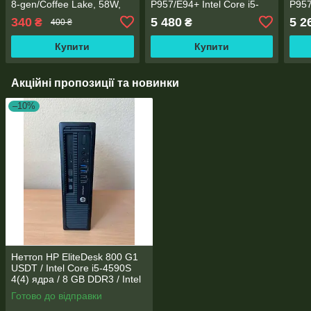
8-gen/Coffee Lake, 58W,
P957/E94+ Intel Core i5-
P957
S1151
6500/8 Gb DDR4/SSD 250
650
340
5 480
5 2
₴
₴
400 ₴
Gb NVME/socket 1151
256G
Купити
Купити
Акційні пропозиції та новинки
–10%
Неттоп HP EliteDesk 800 G1
USDT / Intel Core i5-4590S
4(4) ядра / 8 GB DDR3 / Intel
HD Graphics 4600
Готово до відправки